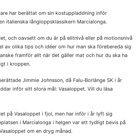
re har berättat om sin kostuppladdning inför
n italienska långloppsklassikern Marcialonga.
et, och oavsett om du är på elitnivå eller på motionsnivå
del av olika tips och idéer om hur man ska förebereda sig
kanske framför allt när det gäller mat och hur du ska ha
gt i kroppen.
 berättade Jimmie Johnsson, då Falu-Borlänge SK i år
dar inför sitt stora mål: Vasaloppet. Vill du läsa
 det på Vasaloppet i fjol, men har inför i år lyft sig
eplatsen i Marcialonga i helgen var ett tydligt bevis på
 i Vasaloppet om en dryg månad.