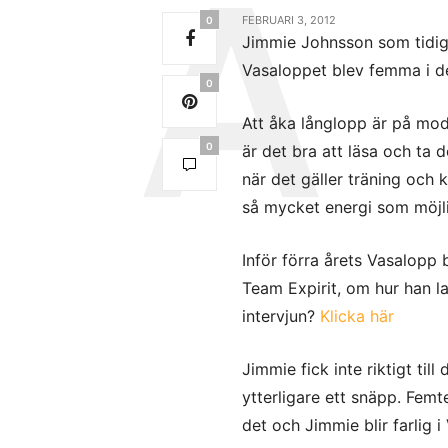
FEBRUARI 3, 2012
0
Jimmie Johnsson som tidiga
Vasaloppet blev femma i de
0
Att åka långlopp är på mod
0
är det bra att läsa och ta 
när det gäller träning och 
så mycket energi som möjli
Inför förra årets Vasalopp
Team Expirit, om hur han lad
intervjun?
Klicka här
Jimmie fick inte riktigt till
ytterligare ett snäpp. Femt
det och Jimmie blir farlig