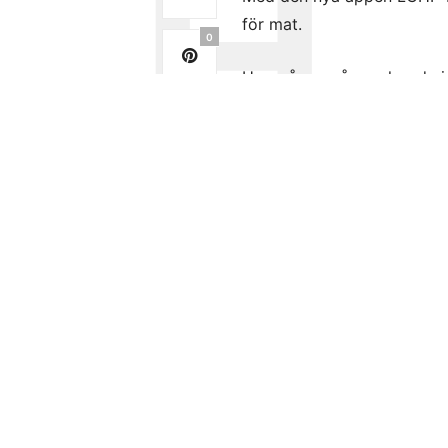
för mat.
0
Hur många gånger har du int
0
och därmed också utan idé
Recept behöver du inte fun
LCHF-rätter och med den sm
Appen kostar 7 kronor och 
Innan du spelar på
casino utan sv