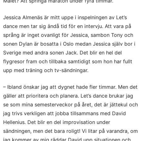
Målet? Att springa maraton under fyra timmar.
Jessica Almenäs är mitt uppe i inspelningen av Let’s
dance men tar sig ändå tid för en intervju. Att vara på
språng är inget ovanligt för Jessica, sambon Tony och
sonen Dylan är bosatta i Oslo medan Jessica själv bor i
Sverige med andra sonen Jack. Det blir en hel del
flygresor fram och tillbaka samtidigt som hon har fullt
upp med träning och tv-sändningar.
– Ibland önskar jag att dygnet hade fler timmar. Men det
gäller att prioritera och planera. Let’s dance brukar jag
se som mina semesterveckor på året, det är jättekul och
jag trivs verkligen att jobba tillsammans med David
Hellenius. Det blir en del improvisation under
sändningen, men det bara roligt! Vi litar på varandra, om
jag kommer av mig räddar David upp situationen och