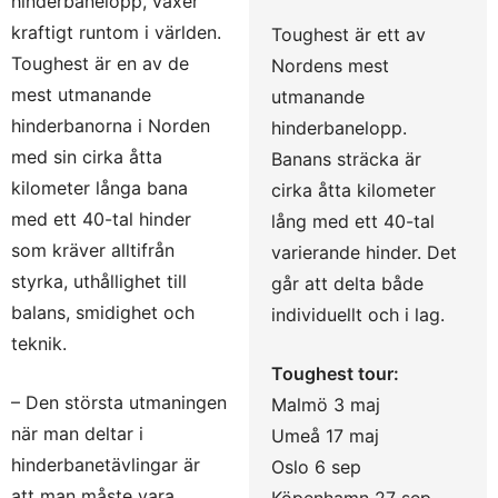
hinderbanelopp, växer
kraftigt runtom i världen.
Toughest är ett av
Toughest är en av de
Nordens mest
mest utmanande
utmanande
hinderbanorna i Norden
hinderbanelopp.
med sin cirka åtta
Banans sträcka är
kilometer långa bana
cirka åtta kilometer
med ett 40-tal hinder
lång med ett 40-tal
som kräver alltifrån
varierande hinder. Det
styrka, uthållighet till
går att delta både
balans, smidighet och
individuellt och i lag.
teknik.
Toughest tour:
– Den största utmaningen
Malmö 3 maj
när man deltar i
Umeå 17 maj
hinderbanetävlingar är
Oslo 6 sep
att man måste vara
Köpenhamn 27 sep