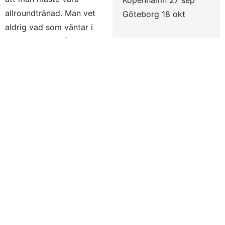
allroundtränad. Man vet
Göteborg 18 okt
aldrig vad som väntar i
Toughest.se
varje moment så det
gäller att vara förberedd
både fysiskt och psykiskt. För mig hänger den mentala
styrkan ihop mycket med min fysiska form, känner jag
mig stark så känner jag mig också bättre mentalt
förberedd, säger Krister Sellman, vinnaren av Toughest
Malmö 2013.
Deltar i Skins-teamet
Förra året deltog Krister Sellman individuellt, men i år
kommer han att vara med i Skins-teamet som består av
Anna Svensson, Elin Sandgren och William Lagerwall.
– Vårt team är nyligen ihopsatt så vi har tyvärr inte