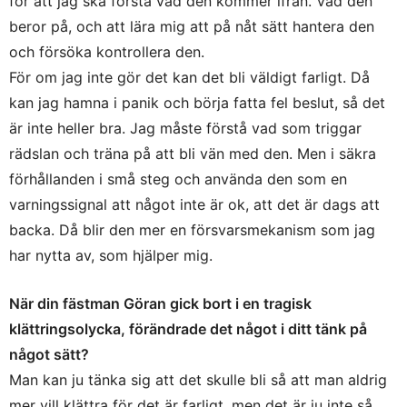
för att jag ska förstå vad den kommer ifrån. Vad den
beror på, och att lära mig att på nåt sätt hantera den
och försöka kontrollera den.
För om jag inte gör det kan det bli väldigt farligt. Då
kan jag hamna i panik och börja fatta fel beslut, så det
är inte heller bra. Jag måste förstå vad som triggar
rädslan och träna på att bli vän med den. Men i säkra
förhållanden i små steg och använda den som en
varningssignal att något inte är ok, att det är dags att
backa. Då blir den mer en försvarsmekanism som jag
har nytta av, som hjälper mig.
När din fästman Göran gick bort i en tragisk
klättringsolycka, förändrade det något i ditt tänk på
något sätt?
Man kan ju tänka sig att det skulle bli så att man aldrig
mer vill klättra för det är farligt, men det är ju inte så.