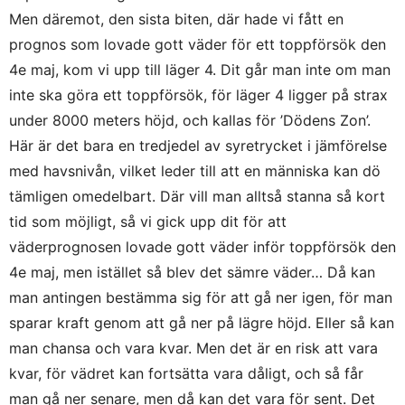
Men däremot, den sista biten, där hade vi fått en
prognos som lovade gott väder för ett toppförsök den
4e maj, kom vi upp till läger 4. Dit går man inte om man
inte ska göra ett toppförsök, för läger 4 ligger på strax
under 8000 meters höjd, och kallas för ’Dödens Zon’.
Här är det bara en tredjedel av syretrycket i jämförelse
med havsnivån, vilket leder till att en människa kan dö
tämligen omedelbart. Där vill man alltså stanna så kort
tid som möjligt, så vi gick upp dit för att
väderprognosen lovade gott väder inför toppförsök den
4e maj, men istället så blev det sämre väder… Då kan
man antingen bestämma sig för att gå ner igen, för man
sparar kraft genom att gå ner på lägre höjd. Eller så kan
man chansa och vara kvar. Men det är en risk att vara
kvar, för vädret kan fortsätta vara dåligt, och så får
man gå ner senare, men då kan det vara för sent. Det