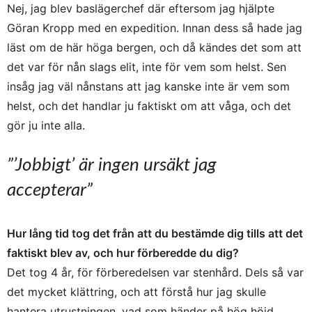
Nej, jag blev baslägerchef där eftersom jag hjälpte
Göran Kropp med en expedition. Innan dess så hade jag
läst om de här höga bergen, och då kändes det som att
det var för nån slags elit, inte för vem som helst. Sen
insåg jag väl nånstans att jag kanske inte är vem som
helst, och det handlar ju faktiskt om att våga, och det
gör ju inte alla.
”’Jobbigt’ är ingen ursäkt jag
accepterar”
Hur lång tid tog det från att du bestämde dig tills att det
faktiskt blev av, och hur förberedde du dig?
Det tog 4 år, för förberedelsen var stenhård. Dels så var
det mycket klättring, och att förstå hur jag skulle
hantera utrustningen, vad som händer på hög höjd,