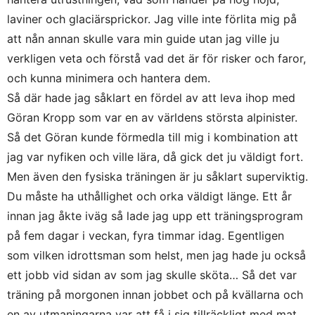
laviner och glaciärsprickor. Jag ville inte förlita mig på
att nån annan skulle vara min guide utan jag ville ju
verkligen veta och förstå vad det är för risker och faror,
och kunna minimera och hantera dem.
Så där hade jag såklart en fördel av att leva ihop med
Göran Kropp som var en av världens största alpinister.
Så det Göran kunde förmedla till mig i kombination att
jag var nyfiken och ville lära, då gick det ju väldigt fort.
Men även den fysiska träningen är ju såklart superviktig.
Du måste ha uthållighet och orka väldigt länge. Ett år
innan jag åkte iväg så lade jag upp ett träningsprogram
på fem dagar i veckan, fyra timmar idag. Egentligen
som vilken idrottsman som helst, men jag hade ju också
ett jobb vid sidan av som jag skulle sköta… Så det var
träning på morgonen innan jobbet och på kvällarna och
en av utmaningarna var att få i sig tillräckligt med mat.