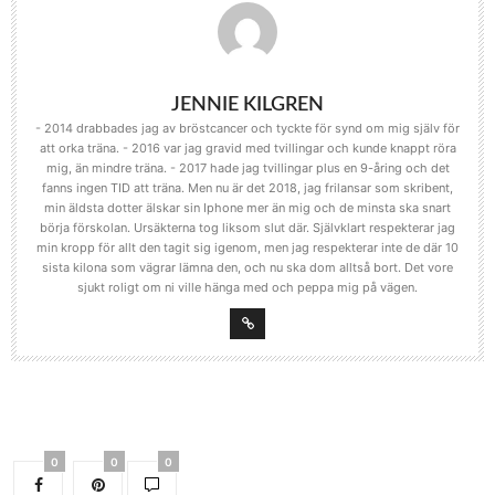
JENNIE KILGREN
- 2014 drabbades jag av bröstcancer och tyckte för synd om mig själv för
att orka träna. - 2016 var jag gravid med tvillingar och kunde knappt röra
mig, än mindre träna. - 2017 hade jag tvillingar plus en 9-åring och det
fanns ingen TID att träna. Men nu är det 2018, jag frilansar som skribent,
min äldsta dotter älskar sin Iphone mer än mig och de minsta ska snart
börja förskolan. Ursäkterna tog liksom slut där. Självklart respekterar jag
min kropp för allt den tagit sig igenom, men jag respekterar inte de där 10
sista kilona som vägrar lämna den, och nu ska dom alltså bort. Det vore
sjukt roligt om ni ville hänga med och peppa mig på vägen.
0
0
0