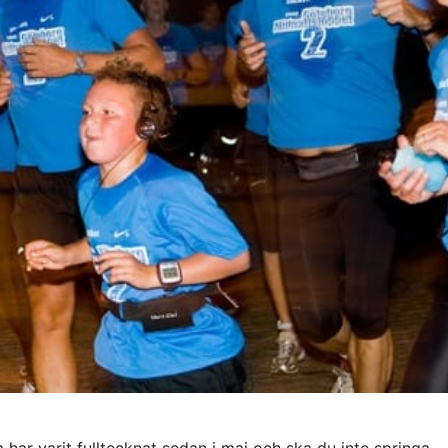
har varit fulltecknat sedan i maj och ska du inte springa