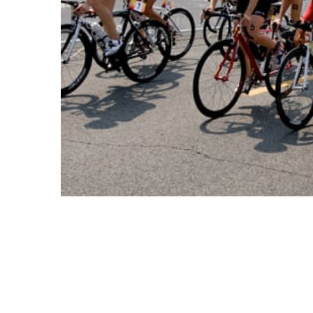
AUGUSTI 10, 2011
0
I cykling är det viktigt me
långvarigt arbete.
0