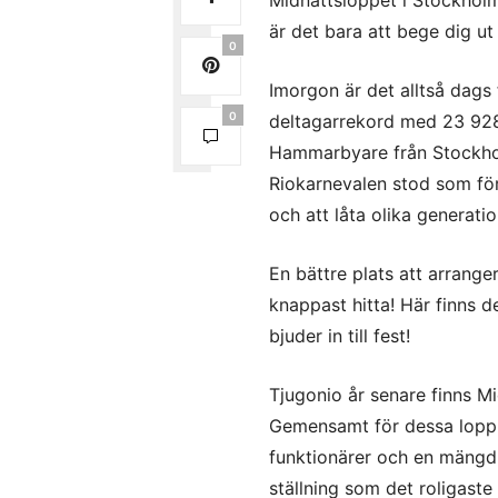
är det bara att bege dig ut
0
Imorgon är det alltså dags 
0
deltagarrekord med
23 92
Hammarbyare från Stockholm
Riokarnevalen stod som för
och att låta olika generatio
En bättre plats att arran
knappast hitta! Här finns
bjuder in till fest!
Tjugonio år senare finns M
Gemensamt för dessa lopp ä
funktionärer och en mängd p
ställning som det roligaste