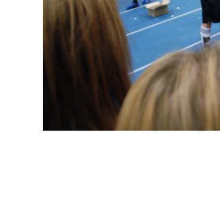
NOVEMBER 15, 2010
0
Sveriges mest vältränade m
CrossFit avgjordes.
0
SM i CrossFit lockade re
0
och slet i Solnahallen i lör