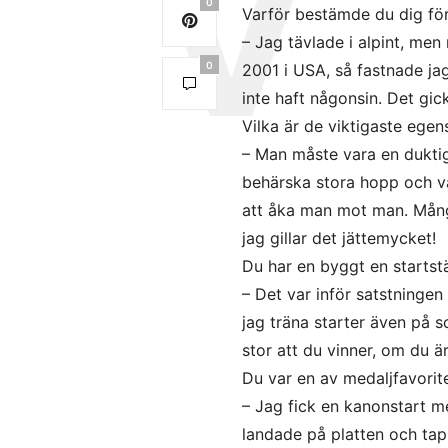
0
Varför bestämde du dig för 
– Jag tävlade i alpint, men 
0
2001 i USA, så fastnade jag
inte haft någonsin. Det gi
Vilka är de viktigaste ege
– Man måste vara en dukti
behärska stora hopp och var
att åka man mot man. Många
jag gillar det jättemycket!
Du har en byggt en startst
– Det var inför satstningen
jag träna starter även på 
stor att du vinner, om du är
Du var en av medaljfavorite
– Jag fick en kanonstart me
landade på platten och tap