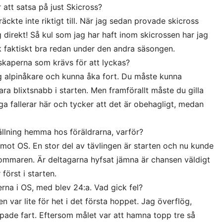
att satsa på just Skicross?
räckte inte riktigt till. När jag sedan provade skicross
 direkt! Så kul som jag har haft inom skicrossen har jag
ck faktiskt bra redan under den andra säsongen.
nskaperna som krävs för att lyckas?
g alpinåkare och kunna åka fort. Du måste kunna
a blixtsnabb i starten. Men framförallt måste du gilla
 fallerar här och tycker att det är obehagligt, medan
ällning hemma hos föräldrarna, varför?
 mot OS. En stor del av tävlingen är starten och nu kunde
sommaren. Är deltagarna hyfsat jämna är chansen väldigt
 först i starten.
rna i OS, med blev 24:a. Vad gick fel?
n var lite för het i det första hoppet. Jag överflög,
pade fart. Eftersom målet var att hamna topp tre så