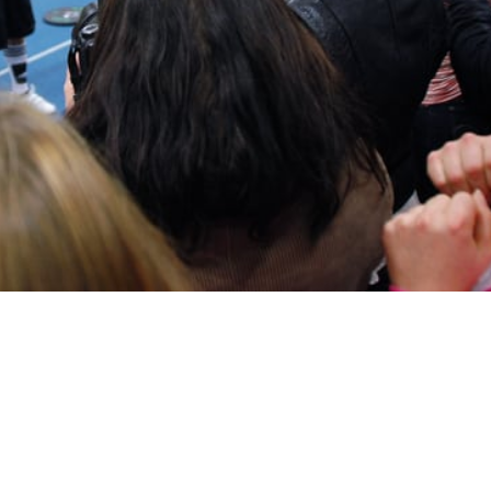
an och kvinna korades i Solnahallen i helgen när SM i
kordmånga deltagare och det var många som kämpade
dags. Deltagarna tävlade både individuellt och i lag och