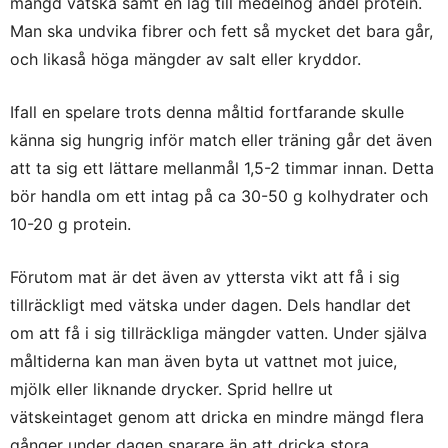
mängd vätska samt en låg till medelhög andel protein.
Man ska undvika fibrer och fett så mycket det bara går,
och likaså höga mängder av salt eller kryddor.
Ifall en spelare trots denna måltid fortfarande skulle
känna sig hungrig inför match eller träning går det även
att ta sig ett lättare mellanmål 1,5-2 timmar innan. Detta
bör handla om ett intag på ca 30-50 g kolhydrater och
10-20 g protein.
Förutom mat är det även av yttersta vikt att få i sig
tillräckligt med vätska under dagen. Dels handlar det
om att få i sig tillräckliga mängder vatten. Under själva
måltiderna kan man även byta ut vattnet mot juice,
mjölk eller liknande drycker. Sprid hellre ut
vätskeintaget genom att dricka en mindre mängd flera
gånger under dagen snarare än att dricka stora