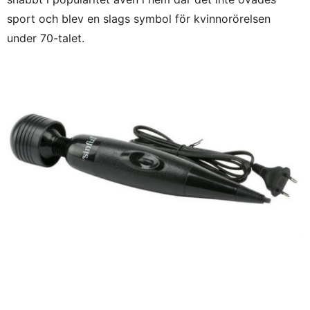
sport och blev en slags symbol för kvinnorörelsen
under 70-talet.
Flera användningsområden
Orsaken till att Magic Wand är så kraftfull är just för att