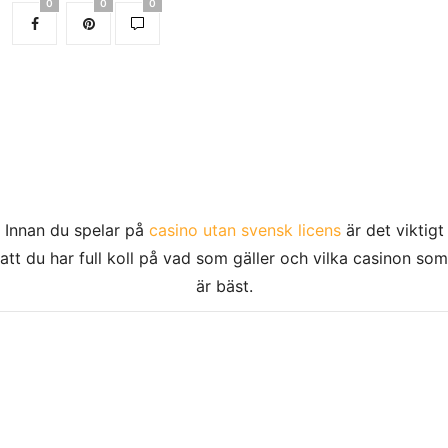
0
0
0
Innan du spelar på
casino utan svensk licens
är det viktigt
att du har full koll på vad som gäller och vilka casinon som
är bäst.
KONTAKTINFORMATION
Tulegatan 24, 113 53 Stockholm