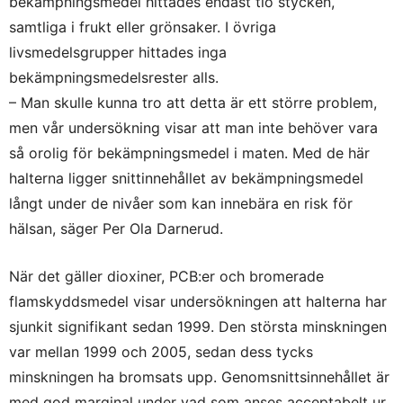
bekämpningsmedel hittades endast tio stycken,
samtliga i frukt eller grönsaker. I övriga
livsmedelsgrupper hittades inga
bekämpningsmedelsrester alls.
– Man skulle kunna tro att detta är ett större problem,
men vår undersökning visar att man inte behöver vara
så orolig för bekämpningsmedel i maten. Med de här
halterna ligger snittinnehållet av bekämpningsmedel
långt under de nivåer som kan innebära en risk för
hälsan, säger Per Ola Darnerud.
När det gäller dioxiner, PCB:er och bromerade
flamskyddsmedel visar undersökningen att halterna har
sjunkit signifikant sedan 1999. Den största minskningen
var mellan 1999 och 2005, sedan dess tycks
minskningen ha bromsats upp. Genomsnittsinnehållet är
med god marginal under vad som anses acceptabelt ur