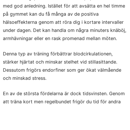
med god anledning. Istället för att avsätta en hel timme
på gymmet kan du få många av de positiva
hälsoeffekterna genom att röra dig i kortare intervaller
under dagen. Det kan handla om några minuters knäböj,
armhävningar eller en rask promenad mellan möten.
Denna typ av träning förbättrar blodcirkulationen,
stärker hjärtat och minskar stelhet vid stillasittande.
Dessutom frigörs endorfiner som ger ökat välmående
och minskad stress.
En av de största fördelarna är dock tidsvinsten. Genom
att träna kort men regelbundet frigör du tid för andra
saker du tycker om. Det kan handla om att umgås med
familjen, ta hand om hushållet eller koppla av med en
stunds underhållning – som att läsa, titta på en serie