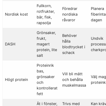
Fullkorn,
Föredrar
Planera
rotfrukter,
Nordisk kost
nordiska
fiberint
bär, fisk,
råvaror
dagen
rapsolja
Grönsaker,
Behöver
frukt,
Undvik
hålla
DASH
magert
process
blodtrycket i
protein, lite
charkpr
schack
salt
Proteinrik
bas,
Vill bli mätt
grönsaker
Välj mag
Högt protein
och behålla
och
proteink
muskelmassa
kontrollerat
fett
Ät i fönster,
Trivs med
Kan krä