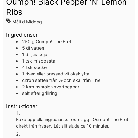
Oumph! Black Pepper ‘N’ Lemon
Ribs
Måltid
Middag
Ingredienser
250
g
Oumph! The Filet
5
dl
vatten
1
dl
ljus soja
1
tsk misopasta
4
tsk socker
1
riven eller pressad vitlöksklyfta
citron
saften från ½ och skal från 1 hel
2
krm nymalen svartpeppar
salt efter grillning
Instruktioner
Koka upp alla ingredienser och lägg i Oumph! The Filet
direkt från frysen. Låt allt sjuda ca 10 minuter.