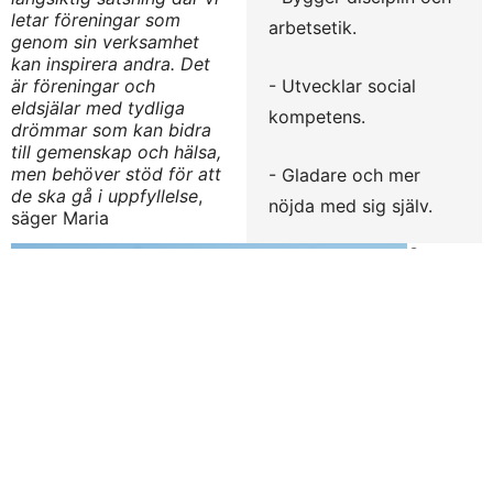
letar föreningar som
arbetsetik.
genom sin verksamhet
kan inspirera andra. Det
är föreningar och
- Utvecklar social
eldsjälar med tydliga
kompetens.
drömmar som kan bidra
till gemenskap och hälsa,
men behöver stöd för att
- Gladare och mer
de ska gå i uppfyllelse
,
nöjda med sig själv.
säger Maria
Guggen
berger,
CSR-
chef på
ATG.