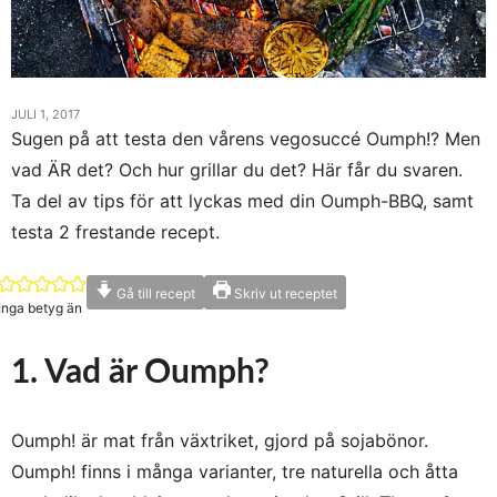
JULI 1, 2017
Sugen på att testa den vårens vegosuccé Oumph!? Men
vad ÄR det? Och hur grillar du det? Här får du svaren.
Ta del av tips för att lyckas med din Oumph-BBQ, samt
testa 2 frestande recept.
Gå till recept
Skriv ut receptet
Inga betyg än
1. Vad är Oumph?
Oumph! är mat från växtriket, gjord på sojabönor.
Oumph! finns i många varianter, tre naturella och åtta