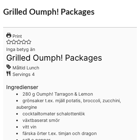
Grilled Oumph! Packages
Print
Inga betyg än
Grilled Oumph! Packages
Måltid
Lunch
Servings
4
Ingredienser
280
g
Oumph! Tarragon & Lemon
grönsaker
t.ex. mjäll potatis, broccoli, zucchini,
aubergine
cocktailtomater
schalottenlök
växtbaserat smör
vitt vin
färska örter
t.ex. timjan och dragon
salt o peppar