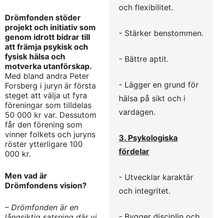
och flexibilitet.
Drömfonden stöder
projekt och initiativ som
- Stärker benstommen.
genom idrott bidrar till
att främja psykisk och
fysisk hälsa och
- Bättre aptit.
motverka utanförskap.
Med bland andra Peter
- Lägger en grund för
Forsberg i juryn
är första
steget att välja ut fyra
hälsa på sikt och i
föreningar som tilldelas
vardagen.
50 000 kr var. Dessutom
får den förening som
vinner folkets och juryns
3. Psykologiska
röster ytterligare 100
fördelar
000 kr.
Men vad är
- Utvecklar karaktär
Drömfondens vision?
och integritet.
– Drömfonden är en
- Bygger disciplin och
långsiktig satsning där vi