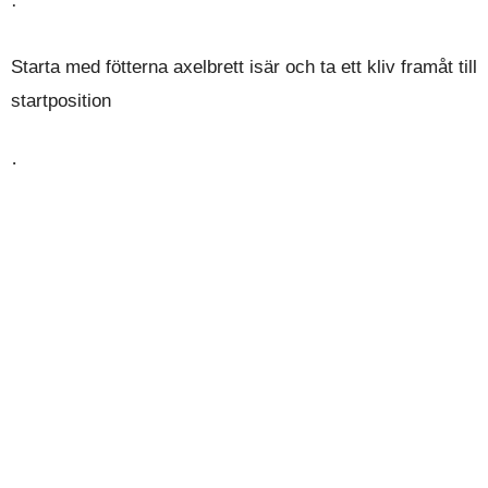
·
Starta
med fötterna axelbrett isär
och ta ett kliv framåt till
startposition
·
öj i båda benen så att du
Ha en upprätt hållning, b
sjunker ner mot golvet
·
Tryck dig tillbaka upp igen med störst belastning
på främre benet och hälen, känn efter att du
aktiverar både säte och framsida lår