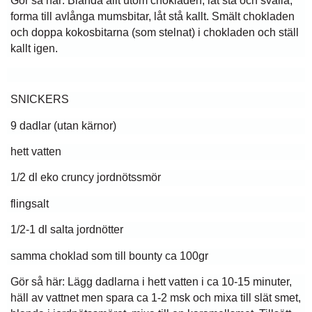
Gör så här: Blanda allt utom chokladen, låt stå och svälla,
forma till avlånga mumsbitar, låt stå kallt. Smält chokladen
och doppa kokosbitarna (som stelnat) i chokladen och ställ
kallt igen.
SNICKERS
9 dadlar (utan kärnor)
hett vatten
1/2 dl eko cruncy jordnötssmör
flingsalt
1/2-1 dl salta jordnötter
samma choklad som till bounty ca 100gr
Gör så här: Lägg dadlarna i hett vatten i ca 10-15 minuter,
häll av vattnet men spara ca 1-2 msk och mixa till slät smet,