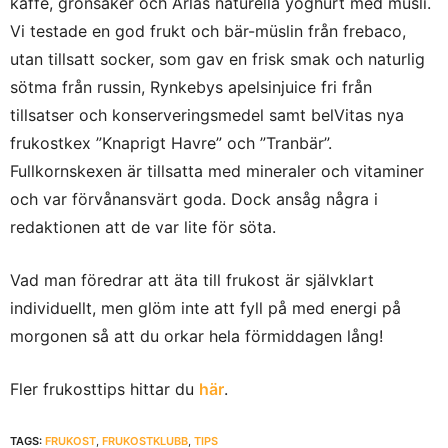
kaffe, grönsaker och Arlas naturella yoghurt med müsli.
Vi testade en god frukt och bär-müslin från frebaco,
utan tillsatt socker, som gav en frisk smak och naturlig
sötma från russin, Rynkebys apelsinjuice fri från
tillsatser och konserveringsmedel samt belVitas nya
frukostkex ”Knaprigt Havre” och ”Tranbär”.
Fullkornskexen är tillsatta med mineraler och vitaminer
och var förvånansvärt goda. Dock ansåg några i
redaktionen att de var lite för söta.
Vad man föredrar att äta till frukost är självklart
individuellt, men glöm inte att fyll på med energi på
morgonen så att du orkar hela förmiddagen lång!
Fler frukosttips hittar du
här
.
TAGS:
FRUKOST
,
FRUKOSTKLUBB
,
TIPS