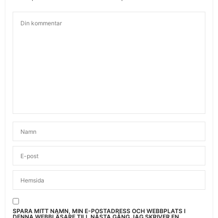
SPARA MITT NAMN, MIN E-POSTADRESS OCH WEBBPLATS I
DENNA WEBBLÄSARE TILL NÄSTA GÅNG JAG SKRIVER EN