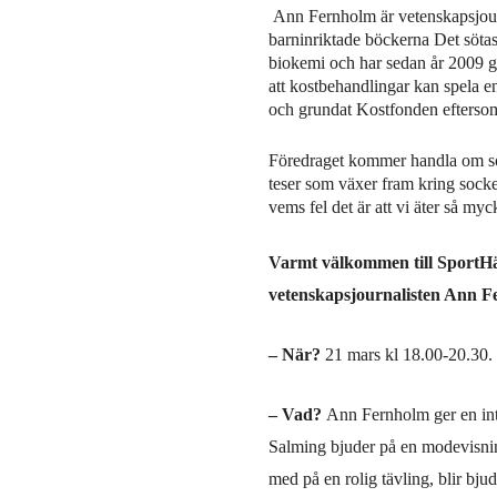
Ann Fernholm är vetenskapsjourna
barninriktade böckerna Det sötas
biokemi och har sedan år 2009 gr
att kostbehandlingar kan spela e
och grundat Kostfonden eftersom 
Föredraget kommer handla om so
teser som växer fram kring socke
vems fel det är att vi äter så my
Varmt välkommen till SportHäl
vetenskapsjournalisten Ann F
– När?
21 mars kl 18.00-20.30.
– Vad?
Ann Fernholm ger en intr
Salming bjuder på en modevisning
med på en rolig tävling, blir bj