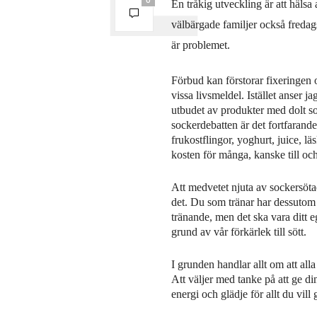
En tråkig utveckling är att hälsa
välbärgade familjer också fredag
är problemet.
Förbud kan förstorar fixeringen 
vissa livsmeldel. Istället anser
utbudet av produkter med dolt socke
sockerdebatten är det fortfarande
frukostflingor, yoghurt, juice, 
kosten för många, kanske till och
Att medvetet njuta av sockersöta
det. Du som tränar har dessutom b
tränande, men det ska vara ditt e
grund av vår förkärlek till sött.
I grunden handlar allt om att alla
Att väljer med tanke på att ge din
energi och glädje för allt du vil