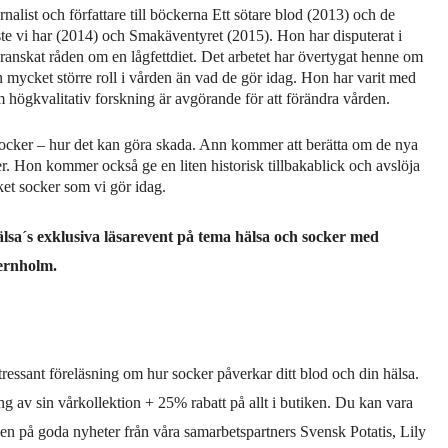
list och författare till böckerna Ett sötare blod (2013) och de
te vi har (2014) och Smakäventyret (2015). Hon har disputerat i
anskat råden om en lågfettdiet. Det arbetet har övertygat henne om
n mycket större roll i vården än vad de gör idag. Hon har varit med
högkvalitativ forskning är avgörande för att förändra vården.
cker – hur det kan göra skada. Ann kommer att berätta om de nya
r. Hon kommer också ge en liten historisk tillbakablick och avslöja
cket socker som vi gör idag.
sa´s exklusiva läsarevent på tema hälsa och socker med
ernholm.
essant föreläsning om hur socker påverkar ditt blod och din hälsa.
 av sin vårkollektion + 25% rabatt på allt i butiken. Du kan vara
uden på goda nyheter från våra samarbetspartners Svensk Potatis, Lily