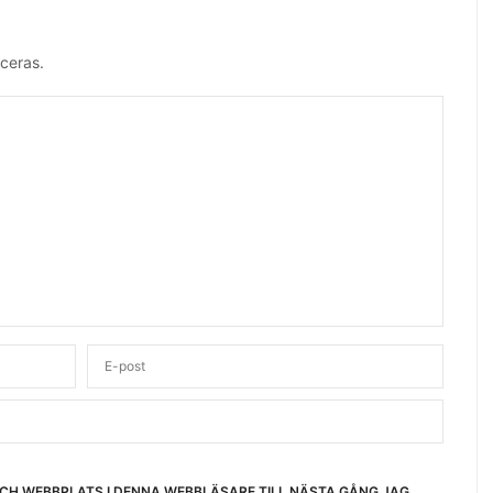
ceras.
OCH WEBBPLATS I DENNA WEBBLÄSARE TILL NÄSTA GÅNG JAG