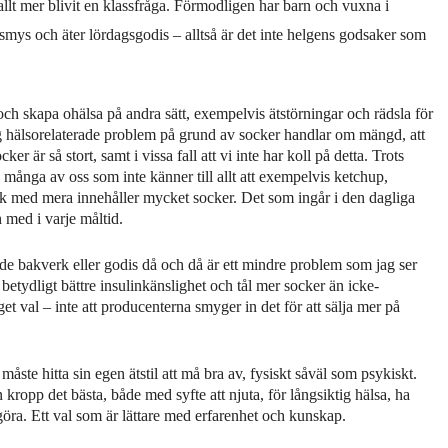
 allt mer blivit en klassfråga. Förmodligen har barn och vuxna i
smys och äter lördagsgodis – alltså är det inte helgens godsaker som
och skapa ohälsa på andra sätt, exempelvis ätstörningar och rädsla för
 jag hälsorelaterade problem på grund av socker handlar om mängd, att
r är så stort, samt i vissa fall att vi inte har koll på detta. Trots
 många av oss som inte känner till allt att exempelvis ketchup,
läsk med mera innehåller mycket socker. Det som ingår i den dagliga
 med i varje måltid.
de bakverk eller godis då och då är ett mindre problem som jag ser
etydligt bättre insulinkänslighet och tål mer socker än icke-
get val – inte att producenterna smyger in det för att sälja mer på
 måste hitta sin egen ätstil att må bra av, fysiskt såväl som psykiskt.
 kropp det bästa, både med syfte att njuta, för långsiktig hälsa, ha
l göra. Ett val som är lättare med erfarenhet och kunskap.