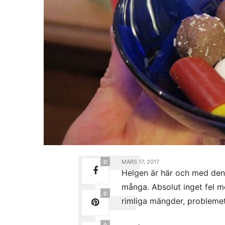
MARS 17, 2017
0
Helgen är här och med den 
många. Absolut inget fel m
0
rimliga mängder, problemet
0