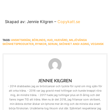
Skapad av: Jennie Kilgren –
Copykatt.se
TAGS:
ANSIKTSKRÄM
,
BÖRLINDS
,
HUD
,
HUDVÅRD
,
MILJÖVÄNGA
SKÖNHETSPRODUKTER
,
RYNKOR
,
SERUM
,
SKÖNHET ANGI-AGING
,
VEGANSK
JENNIE KILGREN
- 2014 drabbades jag av bröstcancer och tyckte för synd om mig själv för
att orka träna. - 2016 var jag gravid med tvillingar och kunde knappt röra
mig, än mindre träna. - 2017 hade jag tvillingar plus en 9-åring och det
fanns ingen TID att träna. Men nu är det 2018, jag frilansar som skribent,
min äldsta dotter älskar sin Iphone mer än mig och de minsta ska snart
börja förskolan. Ursäkterna tog liksom slut där. Självklart respekterar jag