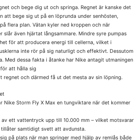
regnet och bege dig ut och springa. Regnet är kanske det
n att bege sig ut på en löprunda under senhösten,
på flera plan. Vätan kyler ned kroppen och när
r slår även hjärtat långsammare. Mindre syre pumpas
et för att producera energi till cellerna, vilket i
musklerna inte rör på sig naturligt och effektivt. Dessutom
lka. Med dessa fakta i åtanke har Nike antagit utmaningen
för att hålla sig
 regnet och därmed få ut det mesta av sin löpning.
et
 är Nike Storm Fly X Max en tungviktare när det kommer
 av ett vattentryck upp till 10.000 mm – vilket motsvarar
 tillåter samtidigt svett att avdunsta.
 sig på plats när man springer med hjälp av remlås både