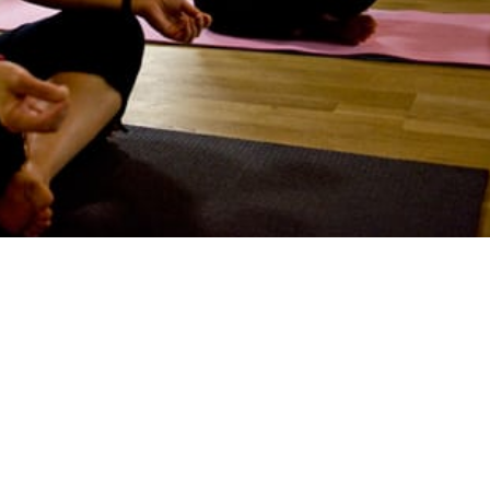
du alltid med dig träningstips såsom positioner,
 eller på resa med jobbet kan det vara bra att ha med sig
-in-yoga är en app med 200 positioner, expertråd, 40
utom (i Ipasversionen) finalat i HD.