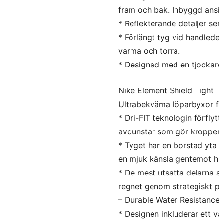
fram och bak. Inbyggd ans
* Reflekterande detaljer ser
* Förlängt tyg vid handlede
varma och torra.
* Designad med en tjockare 
Nike Element Shield Tight
Ultrabekväma löparbyxor fö
* Dri-FIT teknologin förflyt
avdunstar som gör kroppen
* Tyget har en borstad yta
en mjuk känsla gentemot h
* De mest utsatta delarna 
regnet genom strategiskt p
– Durable Water Resistanc
* Designen inkluderar ett v