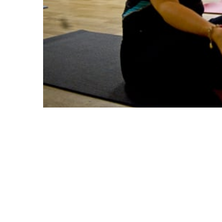
SEPTEMBER 28, 2011
0
Med appen All-in-yoga har 
expertråd och övningar.
0
När du är iväg på semester
0
träningstips i mobilen. All
använingsövningar och dess