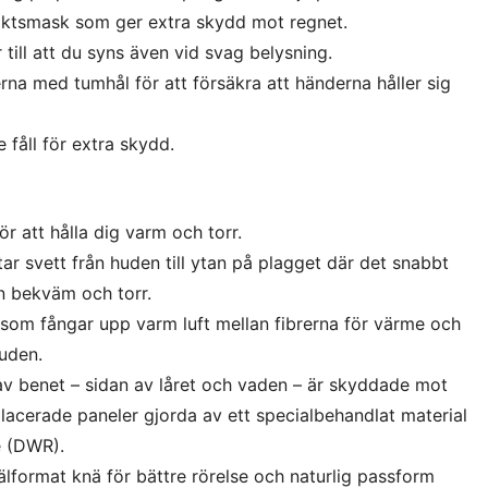
iktsmask som ger extra skydd mot regnet.
 till att du syns även vid svag belysning.
rna med tumhål för att försäkra att händerna håller sig
fåll för extra skydd.
r att hålla dig varm och torr.
tar svett från huden till ytan på plagget där det snabbt
 bekväm och torr.
 som fångar upp varm luft mellan fibrerna för värme och
uden.
av benet – sidan av låret och vaden – är skyddade mot
lacerade paneler gjorda av ett specialbehandlat material
e (DWR).
älformat knä för bättre rörelse och naturlig passform