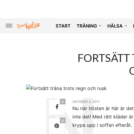
START
TRÄNING
HÄLSA
FORTSÄTT
OKTOBER 3, 2011
0
Nu när hösten är här är det 
inte det! Med rätt kläder ä
0
krypa upp i soffan efteråt.