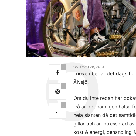
OKTOBER 26, 2010
0
I november är det dags fö
Älvsjö.
0
Om du inte redan har bokat
0
Då är det nämligen hälsa fö
hela slanten då det samti
gillar och är intresserad av
kost & energi, behandling &