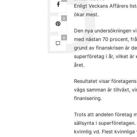
Enligt Veckans Affärers li
ökar mest.
0
Den nya undersökningen vis
0
med nästan 70 procent, från
grund av finanskrisen är de
superföretag i år, vilket 
året.
Resultatet visar företage
vägs samman är tillväxt, vin
finanisering.
Trots att andelen företag m
sällsynta i superföretagen.
kvinnlig vd. Flest kvinnlig