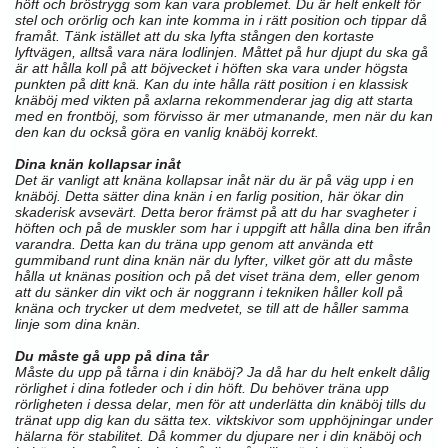
höft och bröstrygg som kan vara problemet. Du är helt enkelt för
stel och orörlig och kan inte komma in i rätt position och tippar då
framåt. Tänk istället att du ska lyfta stången den kortaste
lyftvägen, alltså vara nära lodlinjen. Måttet på hur djupt du ska gå
är att hålla koll på att böjvecket i höften ska vara under högsta
punkten på ditt knä. Kan du inte hålla rätt position i en klassisk
knäböj med vikten på axlarna rekommenderar jag dig att starta
med en frontböj, som förvisso är mer utmanande, men när du kan
den kan du också göra en vanlig knäböj korrekt.
Dina knän kollapsar inåt
Det är vanligt att knäna kollapsar inåt när du är på väg upp i en
knäböj. Detta sätter dina knän i en farlig position, här ökar din
skaderisk avsevärt. Detta beror främst på att du har svagheter i
höften och på de muskler som har i uppgift att hålla dina ben ifrån
varandra. Detta kan du träna upp genom att använda ett
gummiband runt dina knän när du lyfter, vilket gör att du måste
hålla ut knänas position och på det viset träna dem, eller genom
att du sänker din vikt och är noggrann i tekniken håller koll på
knäna och trycker ut dem medvetet, se till att de håller samma
linje som dina knän.
Du måste gå upp på dina tår
Måste du upp på tårna i din knäböj? Ja då har du helt enkelt dålig
rörlighet i dina fotleder och i din höft. Du behöver träna upp
rörligheten i dessa delar, men för att underlätta din knäböj tills du
tränat upp dig kan du sätta tex. viktskivor som upphöjningar under
hälarna för stabilitet. Då kommer du djupare ner i din knäböj och