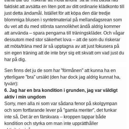
faktiskt att avsätta en liten pott av ditt ordinarie klädkonto till
just detta ändamål. Istället för att köpa den där tredje
blommiga blusen i syntetmaterial på mellandagsrean som
du vet att du med största sannolikhet ändå aldrig kommer
att använda – spara pengarna till träningskläder. Och vågar
dessutom med stor säkerhet lova – att de som du riskerar
att möta/träna med är så upptagna av att just fokusera på
sin egen träning att de inte bryr sig ett skvatt om vad just du
har på dig.
Sen finns det ju de som har ”förmånen” att kunna ha en
ytterligare ”bra” ursäkt (den har dock jag aldrig kunnat ha,
tyvärr):
6. Jag har en bra kondition i grunden, jag var väldigt
aktiv i min ungdom
Sorry, men alla ni som var sådana fenor på skolgympan
och som fortfarande lever på ”gamla meriter”, det funkar
inte så. Det är en färskvara – kroppen tappar både
kondition och styrka om man inte upprätthåller