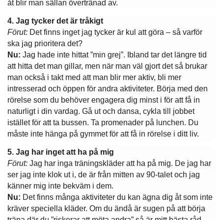
åt blir man sällan övertränad av.
4. Jag tycker det är tråkigt
Förut:
Det finns inget jag tycker är kul att göra – så varför
ska jag prioritera det?
Nu:
Jag hade inte hittat ”min grej”. Ibland tar det längre tid
att hitta det man gillar, men när man väl gjort det så brukar
man också i takt med att man blir mer aktiv, bli mer
intresserad och öppen för andra aktiviteter. Börja med den
rörelse som du behöver engagera dig minst i för att få in
naturligt i din vardag. Gå ut och dansa, cykla till jobbet
istället för att ta bussen. Ta promenader på lunchen. Du
måste inte hänga på gymmet för att få in rörelse i ditt liv.
5. Jag har inget att ha på mig
Förut:
Jag har inga träningskläder att ha på mig. De jag har
ser jag inte klok ut i, de är från mitten av 90-talet och jag
känner mig inte bekväm i dem.
Nu:
Det finns många aktiviteter du kan ägna dig åt som inte
kräver speciella kläder. Om du ändå är sugen på att börja
träna där du ”riskerar att möta andra” så är mitt bästa råd