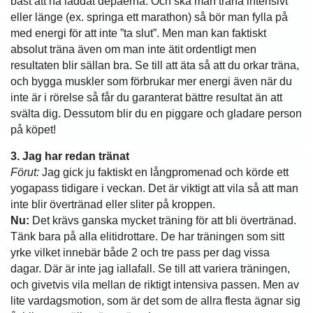
bäst att ha laddat depåerna. Och ska man träna intensivt
eller länge (ex. springa ett marathon) så bör man fylla på
med energi för att inte ”ta slut”. Men man kan faktiskt
absolut träna även om man inte ätit ordentligt men
resultaten blir sällan bra. Se till att äta så att du orkar träna,
och bygga muskler som förbrukar mer energi även när du
inte är i rörelse så får du garanterat bättre resultat än att
svälta dig. Dessutom blir du en piggare och gladare person
på köpet!
3. Jag har redan tränat
Förut:
Jag gick ju faktiskt en långpromenad och körde ett
yogapass tidigare i veckan. Det är viktigt att vila så att man
inte blir övertränad eller sliter på kroppen.
Nu:
Det krävs ganska mycket träning för att bli övertränad.
Tänk bara på alla elitidrottare. De har träningen som sitt
yrke vilket innebär både 2 och tre pass per dag vissa
dagar. Där är inte jag iallafall. Se till att variera träningen,
och givetvis vila mellan de riktigt intensiva passen. Men av
lite vardagsmotion, som är det som de allra flesta ägnar sig