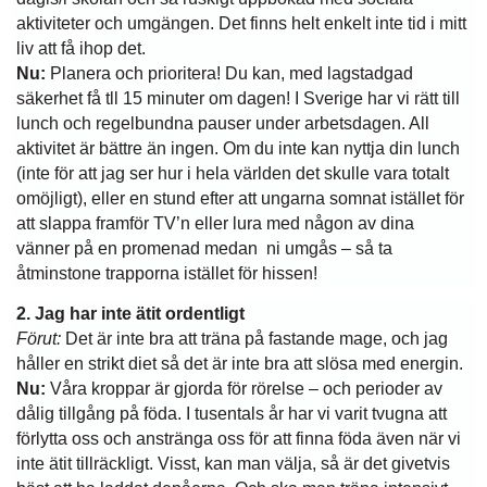
aktiviteter och umgängen. Det finns helt enkelt inte tid i mitt
liv att få ihop det.
Nu:
Planera och prioritera! Du kan, med lagstadgad
säkerhet få tll 15 minuter om dagen! I Sverige har vi rätt till
lunch och regelbundna pauser under arbetsdagen. All
aktivitet är bättre än ingen. Om du inte kan nyttja din lunch
(inte för att jag ser hur i hela världen det skulle vara totalt
omöjligt), eller en stund efter att ungarna somnat istället för
att slappa framför TV’n eller lura med någon av dina
vänner på en promenad medan ni umgås – så ta
åtminstone trapporna istället för hissen!
2. Jag har inte ätit ordentligt
Förut:
Det är inte bra att träna på fastande mage, och jag
håller en strikt diet så det är inte bra att slösa med energin.
Nu:
Våra kroppar är gjorda för rörelse – och perioder av
dålig tillgång på föda. I tusentals år har vi varit tvugna att
förlytta oss och anstränga oss för att finna föda även när vi
inte ätit tillräckligt. Visst, kan man välja, så är det givetvis