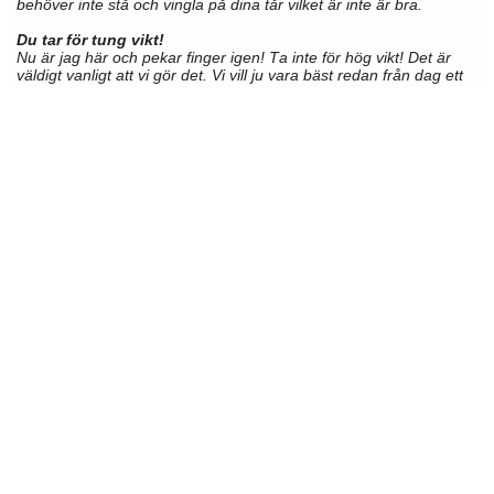
behöver inte stå och vingla på dina tår vilket är inte är bra.
Du tar för tung vikt!
Nu är jag här och pekar finger igen! Ta inte för hög vikt! Det är
väldigt vanligt att vi gör det. Vi vill ju vara bäst redan från dag ett
eller hur? Men bäst blir man inte genom att lyfta det tyngsta man
kan innan man kan tekniken. Jag kan inte tjata för mycket på hur
viktigt det är att lära sig rätt teknik, speciellt när du är nybörjare.
”Det är lättare att lära sig rätt från början än att lära sig rätt när
man kan fel.” Ditt första fokus bör alltid vara rätt teknik, ditt andra
fokus vikten.
Du har fel skor
Du har dämpande skor, tex. löparskor när du lyfter. Dämpningen
är gjord för att ta upp stötar från löpningen. När du knäböjer tungt
med löparskor riskerar du att få microsprickor i fot- och knäleder.
Dämpningen i skorna tar också upp en del av kraften som du vill
använda till att lyfta stången med. Om du har mjuka skor på dig
eller en slapp rygg så kommer det dämpa den kraft som du vill ha
in i stången. Ta hellre av dig barfota än att lyfta i löparskor. Bästa
skorna för ändamålet är så kallade tyngdlyftarskor som ger en
väldigt stabil grund med en klack i hälen. Klacken hjälper dig så
du inte behöver vara lika flexibel för att komma ner djupt och ger
stora fördelar när du ska lyfta din vikt.
Lyft med hjärnan och lyft säkert. /Redaktionen