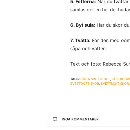
5. Fötterna:
När du tvättar 
samlas det en hel del hudav
6. Byt sula:
Har du skor du k
7. Tvätta:
För den med oömm
såpa och vatten.
Text och foto: Rebecca Su
TAGS:
DÖDA SVETTDOFT
,
FÅ BORT S
SVETTDOFT SKOR
,
SVETTLUKT SKOR
INGA KOMMENTARER