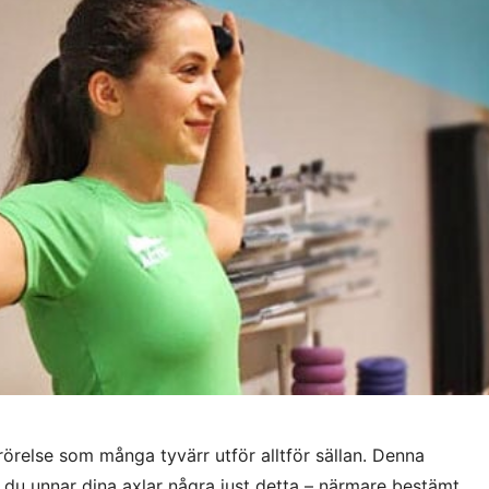
rörelse som många tyvärr utför alltför sällan. Denna
t du unnar dina axlar några just detta – närmare bestämt