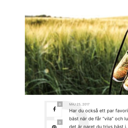
MAJ 25, 2017
0
Har du också ett par favori
bäst när de får ”vila” och 
0
det är paret du trivs bäst 