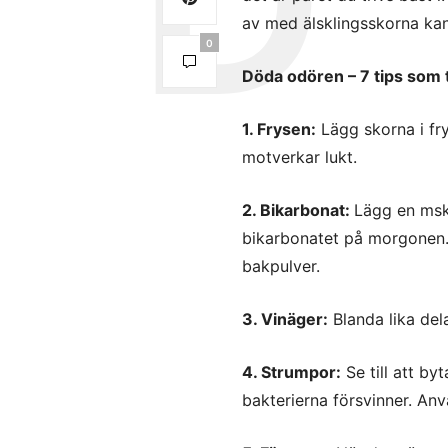
av med älsklingsskorna kan
0
Döda odören – 7 tips som t
1. Frysen:
Lägg skorna i fry
motverkar lukt.
2. Bikarbonat:
Lägg en msk 
bikarbonatet på morgonen. 
bakpulver.
3. Vinäger:
Blanda lika dela
4. Strumpor:
Se till att by
bakterierna försvinner. Anv