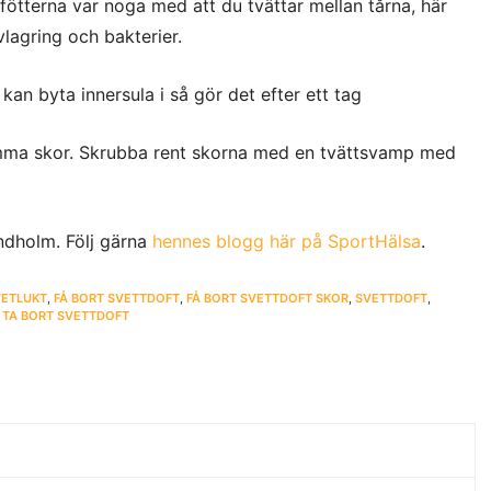
fötterna var noga med att du tvättar mellan tårna, här
lagring och bakterier.
an byta innersula i så gör det efter ett tag
a skor. Skrubba rent skorna med en tvättsvamp med
ndholm. Följ gärna
hennes blogg här på SportHälsa
.
VETLUKT
,
FÅ BORT SVETTDOFT
,
FÅ BORT SVETTDOFT SKOR
,
SVETTDOFT
,
,
TA BORT SVETTDOFT