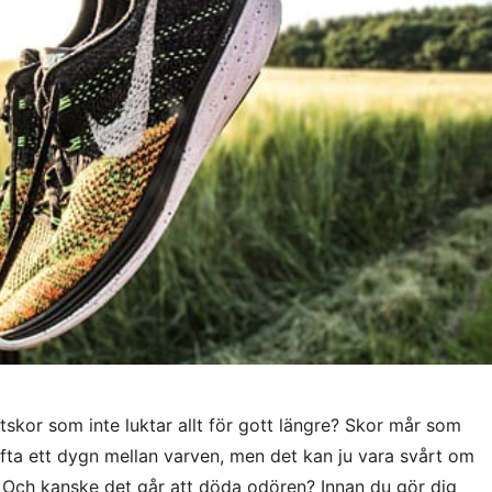
tskor som inte luktar allt för gott längre? Skor mår som
lufta ett dygn mellan varven, men det kan ju vara svårt om
i. Och kanske det går att döda odören? Innan du gör dig