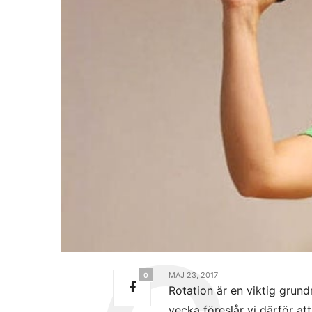
MAJ 23, 2017
0
Rotation är en viktig grund
vecka föreslår vi därför at