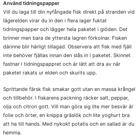
Använd tidningspapper
Vill du laga till din nyfångade fisk direkt på stranden vid
lägerelden virar du in den i flera lager fuktat
tidningspapper och lägger hela paketet i glöden. Det
brinner men bara de yttersta lagren förkolnar. Fisken
därinne blir härligt tillagad. Observera att fisk med fjäll
inte behöver fjällas innan den slås in i paketet. Skinnet
fastnar i tidningspappret och är lätt att dra av när
paketet rakats ur elden och skurits upp.
Sprittande färsk fisk smakar gott utan en massa krångel
och tillbehör. I fiskarens packning räcker salt, peppar,
olja och citron gott. Vill man göra sig lite mer besvär är
folie och örter, en knippa gräslök och lite yoghurt bra
att ha till hands. Med nykokt potatis och en sallad är du
hemma.