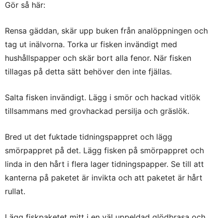
Gör så här:
Rensa gäddan, skär upp buken från analöppningen och
tag ut inälvorna. Torka ur fisken invändigt med
hushållspapper och skär bort alla fenor. När fisken
tillagas på detta sätt behöver den inte fjällas.
Salta fisken invändigt. Lägg i smör och hackad vitlök
tillsammans med grovhackad persilja och gräslök.
Bred ut det fuktade tidningspappret och lägg
smörpappret på det. Lägg fisken på smörpappret och
linda in den hårt i flera lager tidningspapper. Se till att
kanterna på paketet är invikta och att paketet är hårt
rullat.
Lägg fiskpaketet mitt i en väl uppeldad glödbrasa och