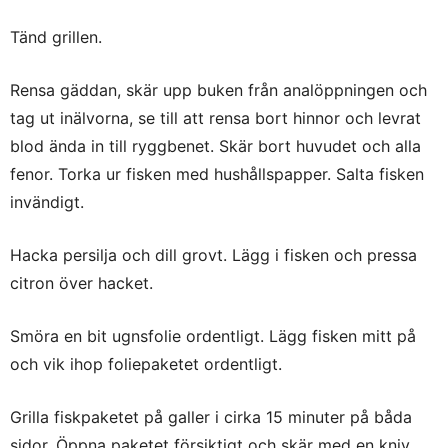
Tänd grillen.
Rensa gäddan, skär upp buken från analöppningen och
tag ut inälvorna, se till att rensa bort hinnor och levrat
blod ända in till ryggbenet. Skär bort huvudet och alla
fenor. Torka ur fisken med hushållspapper. Salta fisken
invändigt.
Hacka persilja och dill grovt. Lägg i fisken och pressa
citron över hacket.
Smöra en bit ugnsfolie ordentligt. Lägg fisken mitt på
och vik ihop foliepaketet ordentligt.
Grilla fiskpaketet på galler i cirka 15 minuter på båda
sidor. Öppna paketet försiktigt och skär med en kniv