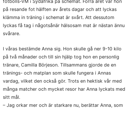
fotbolls-VM i Sydafrika på schemat. Förra året var hon
på resande fot hälften av årets dagar och att lyckas
klämma in träning i schemat är svårt. Att dessutom
lyckas få tag i någotsånär hälsosam mat är nästan ännu
svårare.
I våras bestämde Anna sig. Hon skulle gå ner 9-10 kilo
på två månader och till sin hjälp tog hon en personlig
tränare, Camilla Börjeson. Tillsammans gjorde de en
tränings- och matplan som skulle fungera i Annas
vardag, vilket den också gör. Trots en hektisk vår med
många matcher och mycket resor har Anna lyckats med
sitt mål.
– Jag orkar mer och är starkare nu, berättar Anna, som
tidigare har tränat väldigt mycket och hårt.
Hon har tävlat i både tennis och golf och som 19-åring