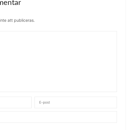
mentar
te att publiceras.