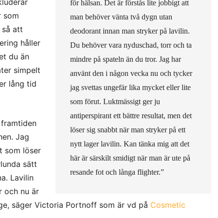
kluderar
för hälsan. Det är förstås lite jobbigt att
r som
man behöver vänta två dygn utan
 så att
deodorant innan man stryker på lavilin.
ering håller
Du behöver vara nyduschad, torr och ta
et du än
mindre på spateln än du tror. Jag har
ter simpelt
använt den i någon vecka nu och tycker
r lång tid
jag svettas ungefär lika mycket eller lite
som förut. Luktmässigt ger ju
antiperspirant ett bättre resultat, men det
r framtiden
löser sig snabbt när man stryker på ett
hen. Jag
nytt lager lavilin. Kan tänka mig att det
nt som löser
här är särskilt smidigt när man är ute på
lunda sätt
resande fot och långa flighter.”
a. Lavilin
r och nu är
ige, säger Victoria Portnoff som är vd på
Cosmetic