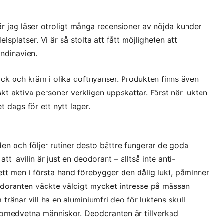
när jag läser otroligt många recensioner av nöjda kunder
platser. Vi är så stolta att fått möjligheten att
andinavien.
stick och kräm i olika doftnyanser. Produkten finns även
skt aktiva personer verkligen uppskattar. Först när lukten
t dags för ett nytt lager.
en och följer rutiner desto bättre fungerar de goda
tt lavilin är just en deodorant – alltså inte anti-
ett men i första hand förebygger den dålig lukt, påminner
odoranten väckte väldigt mycket intresse på mässan
tränar vill ha en aluminiumfri deo för luktens skull.
älsomedvetna människor. Deodoranten är tillverkad