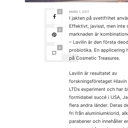
MARS 1, 2017
0
I jakten på svettfrihet an
Effektivt, javisst, men int
0
marknaden är kombinationen
– Lavilin är den första deo
0
probiotika. En applicering h
på Cosmetic Treasures.
Lavilin är resultatet av
forskningsföretaget Hlavin 
LTDs experiment och har bl
formidabel succé i USA, J
flera andra länder. Deras 
fri från aluminiumklorid, al
parabener och innehåller e