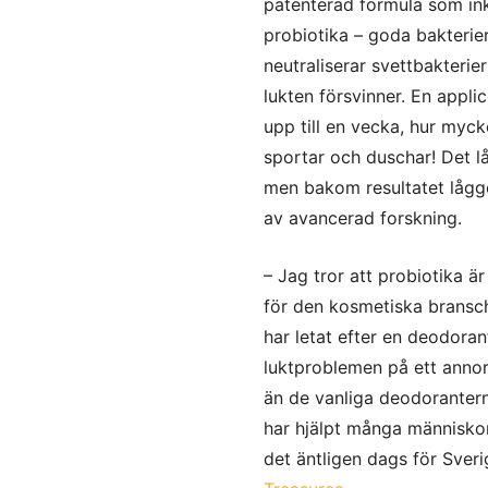
patenterad formula som in
probiotika – goda bakterie
neutraliserar svettbakterier
lukten försvinner. En applic
upp till en vecka, hur myck
sportar och duschar! Det lå
men bakom resultatet lågge
av avancerad forskning.
– Jag tror att probiotika ä
för den kosmetiska bransc
har letat efter en deodora
luktproblemen på ett annor
än de vanliga deodorantern
har hjälpt många människo
det äntligen dags för Sver