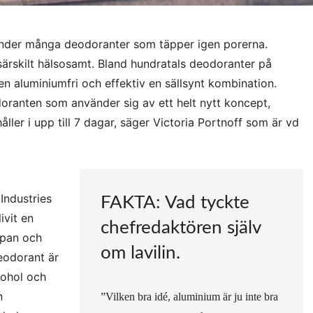
vänder många deodoranter som täpper igen porerna.
e särskilt hälsosamt. Bland hundratals deodoranter på
 aluminiumfri och effektiv en sällsynt kombination.
doranten som använder sig av ett helt nytt koncept,
åller i upp till 7 dagar, säger Victoria Portnoff som är vd
Industries
FAKTA: Vad tyckte
ivit en
chefredaktören själv
apan och
om lavilin.
deodorant är
kohol och
n
”Vilken bra idé, aluminium är ju inte bra