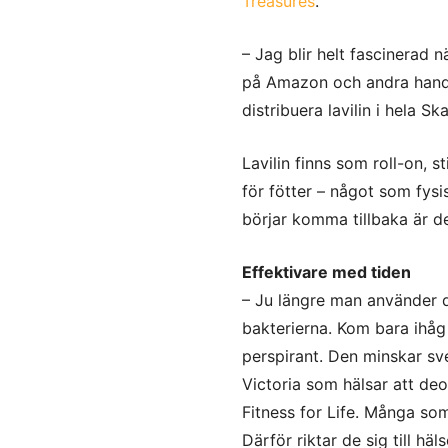
Treasures
.
– Jag blir helt fascinerad 
på Amazon och andra handels
distribuera lavilin i hela Sk
Lavilin finns som roll-on, 
för fötter – något som fysi
börjar komma tillbaka är de
Effektivare med tiden
– Ju längre man använder d
bakterierna. Kom bara ihåg a
perspirant. Den minskar sv
Victoria som hälsar att de
Fitness for Life. Många som 
Därför riktar de sig till h