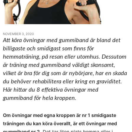
NOVEMBER 3, 2020
Att köra övningar med gummiband är bland det
billigaste och smidigast som finns för
hemmaträning, på resan eller utomhus. Dessutom
är träning med gummiband väldigt skonsamt,
vilket är bra för dig som är nybörjare, har en skada
du behöver rehabilitera eller kring en graviditet.
Här hittar du 8 effektiva övningar med
gummiband för hela kroppen.
Om övningar med egna kroppen är nr 1 smidigaste
träningen du kan köra överallt, är ett övningar med
gummiband nr 2.
Det tar liten plats hemma eller i