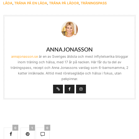
LÅDA
,
TRÄNA PÅ EN LÅDA
,
TRÄNA PÅ LÅDOR
,
TRÄNINGSPASS
ANNA JONASSON
annajonasson.se
är en av Sveriges äldsta och mest inflytelserika bloggar
inom träning och hälsa, med 17 år på nacken. Här får du ta del av
träningspass, recept och Anna Jonassons vardag som 6-barnsmamma, 2
katter inräknade. Alltid med rörelseglädje och hälsa i fokus, utan
pekpinnar.
0
1
0