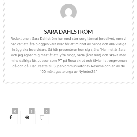
SARA DAHLSTRÖM
Redaktionen: Sara Dahlström har med stor sorg lämnat jordelivet, men vi
har valt att låta bloggen vara kvar för att minnet av henne och alla viktiga
inlägg ska leva vidare. Så här presenterar hon sig själv: "Namnet är Sara
och jag ägnar mig mest åt att lyfta tungt, bada (året runt) och skaka med
mina dallriga lår. Jobbar som PT på Rosa skrot och tävlar i strongwoman
då och då. Har utsetts till Superkommunikatör av Resumé och en av de
100 mäktigaste unga av Nyheter24."
0
3
0