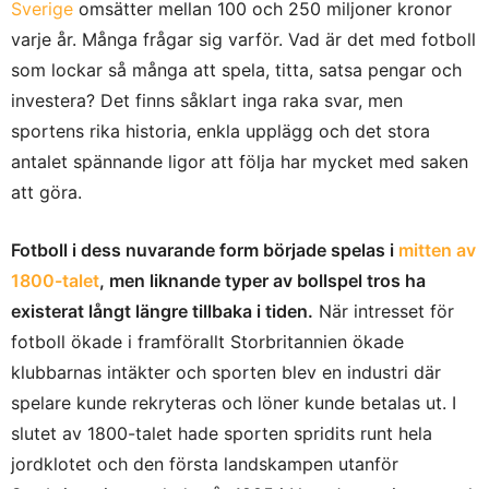
Sverige
omsätter mellan 100 och 250 miljoner kronor
varje år. Många frågar sig varför. Vad är det med fotboll
som lockar så många att spela, titta, satsa pengar och
investera? Det finns såklart inga raka svar, men
sportens rika historia, enkla upplägg och det stora
antalet spännande ligor att följa har mycket med saken
att göra.
Fotboll i dess nuvarande form började spelas i
mitten av
1800-talet
, men liknande typer av bollspel tros ha
existerat långt längre tillbaka i tiden.
När intresset för
fotboll ökade i framförallt Storbritannien ökade
klubbarnas intäkter och sporten blev en industri där
spelare kunde rekryteras och löner kunde betalas ut. I
slutet av 1800-talet hade sporten spridits runt hela
jordklotet och den första landskampen utanför