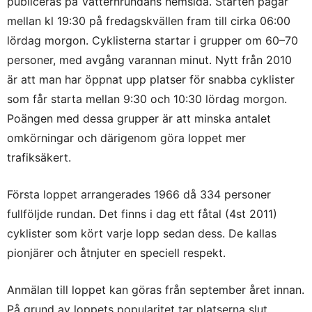
publiceras på Vätternrundans hemsida. Starten pågår
mellan kl 19:30 på fredagskvällen fram till cirka 06:00
lördag morgon. Cyklisterna startar i grupper om 60–70
personer, med avgång varannan minut. Nytt från 2010
är att man har öppnat upp platser för snabba cyklister
som får starta mellan 9:30 och 10:30 lördag morgon.
Poängen med dessa grupper är att minska antalet
omkörningar och därigenom göra loppet mer
trafiksäkert.
Första loppet arrangerades 1966 då 334 personer
fullföljde rundan. Det finns i dag ett fåtal (4st 2011)
cyklister som kört varje lopp sedan dess. De kallas
pionjärer och åtnjuter en speciell respekt.
Anmälan till loppet kan göras från september året innan.
På grund av loppets popularitet tar platserna slut