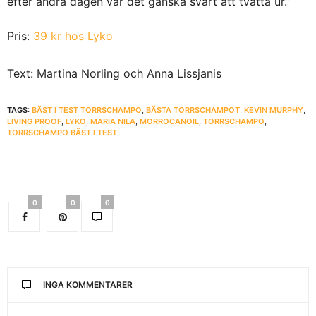
efter andra dagen var det ganska svårt att tvätta ur.”
Pris:
39 kr hos Lyko
Text: Martina Norling och Anna Lissjanis
TAGS:
BÄST I TEST TORRSCHAMPO
,
BÄSTA TORRSCHAMPOT
,
KEVIN MURPHY
,
LIVING PROOF
,
LYKO
,
MARIA NILA
,
MORROCANOIL
,
TORRSCHAMPO
,
TORRSCHAMPO BÄST I TEST
0
0
0
INGA KOMMENTARER