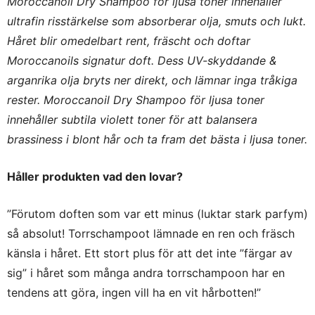
Moroccanoil Dry Shampoo för ljusa toner innehåller
ultrafin risstärkelse som absorberar olja, smuts och lukt.
Håret blir omedelbart rent, fräscht och doftar
Moroccanoils signatur doft. Dess UV-skyddande &
arganrika olja bryts ner direkt, och lämnar inga tråkiga
rester. Moroccanoil Dry Shampoo för ljusa toner
innehåller subtila violett toner för att balansera
brassiness i blont hår och ta fram det bästa i ljusa toner.
Håller produkten vad den lovar?
”Förutom doften som var ett minus (luktar stark parfym)
så absolut! Torrschampoot lämnade en ren och fräsch
känsla i håret. Ett stort plus för att det inte ”färgar av
sig” i håret som många andra torrschampoon har en
tendens att göra, ingen vill ha en vit hårbotten!”