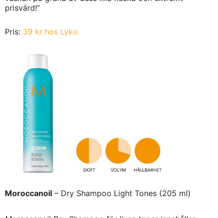
prisvärd!”
Pris:
39 kr hos Lyko
Moroccanoil
– Dry Shampoo Light Tones (205 ml)