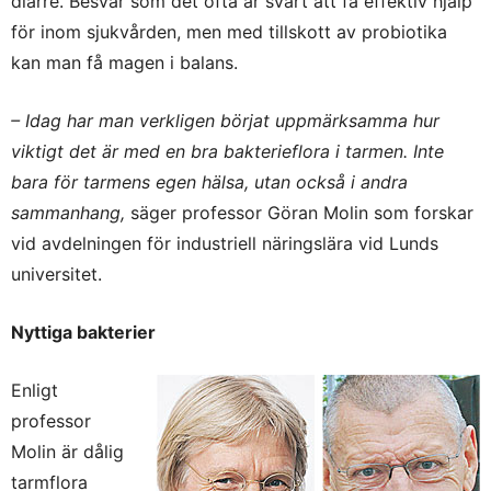
diarré. Besvär som det ofta är svårt att få effektiv hjälp
för inom sjukvården, men med tillskott av probiotika
kan man få magen i balans.
– Idag har man verkligen börjat uppmärksamma hur
viktigt det är med en bra bakterieflora i tarmen. Inte
bara för tarmens egen hälsa, utan också i andra
sammanhang,
säger professor Göran Molin som forskar
vid avdelningen för industriell näringslära vid Lunds
universitet.
Nyttiga bakterier
Enligt
professor
Molin är dålig
tarmflora