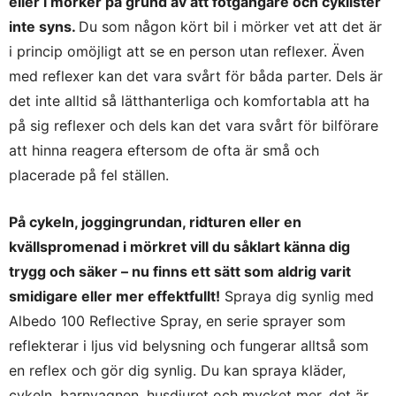
eller i mörker på grund av att fotgängare och cyklister
inte syns.
Du som någon kört bil i mörker vet att det är
i princip omöjligt att se en person utan reflexer. Även
med reflexer kan det vara svårt för båda parter. Dels är
det inte alltid så lätthanterliga och komfortabla att ha
på sig reflexer och dels kan det vara svårt för bilförare
att hinna reagera eftersom de ofta är små och
placerade på fel ställen.
På cykeln, joggingrundan, ridturen eller en
kvällspromenad i mörkret vill du såklart känna dig
trygg och säker – nu finns ett sätt som aldrig varit
smidigare eller mer effektfullt!
Spraya dig synlig med
Albedo 100 Reflective Spray, en serie sprayer som
reflekterar i ljus vid belysning och fungerar alltså som
en reflex och gör dig synlig. Du kan spraya kläder,
cykeln, barnvagnen, husdjuret och mycket mer, det är