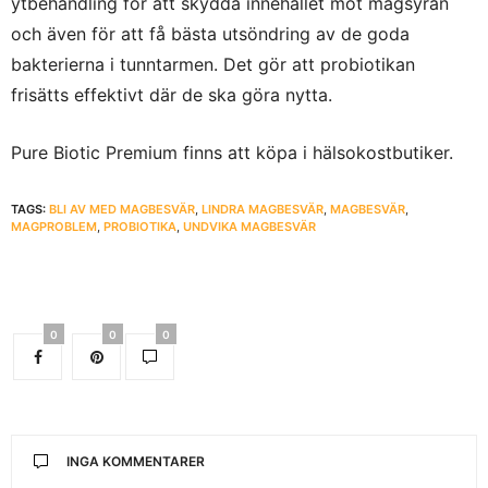
ytbehandling för att skydda innehållet mot magsyran
och även för att få bästa utsöndring av de goda
bakterierna i tunntarmen. Det gör att probiotikan
frisätts effektivt där de ska göra nytta.
Pure Biotic Premium finns att köpa i hälsokostbutiker.
TAGS:
BLI AV MED MAGBESVÄR
,
LINDRA MAGBESVÄR
,
MAGBESVÄR
,
MAGPROBLEM
,
PROBIOTIKA
,
UNDVIKA MAGBESVÄR
0
0
0
INGA KOMMENTARER