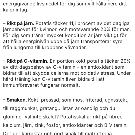
energigivande livsmedel för dig som vill hålla nere ditt
kaloriintag.
– Rikt på järn.
Potatis täcker 11,1 procent av det dagliga
järnbehovet för kvinnor, och motsvarande 20% för män.
För dig som tränar mycket kondition är järn viktigt för
att hålla energinivån uppe då järn transporterar syre
från lungorna till kroppens vävnader.
– Rikt på C-vitamin.
En portion kokt potatis täcker 20%
av ditt dagsbehov av C-vitamin – en antioxidant som
bidrar till att skydda cellerna mot oxidativ stress. Under
hård träning kan C-vitamin även bidra till att
immunförsvaret fungerar normalt.
– Smaken.
Kokt, pressad, som mos, friterad, ugnsstekt,
till raggmunkar, gratäng.. listan är oändlig och du
glömmer väl inte skalet? Potatisskal är rikt på fibrer,
kalcium, järn, zink, fosfor, antioxidanter och B-Vitamin.
Det ger karraktär och god smak till maträtterna.