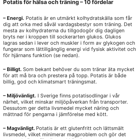
Potatis för hälsa och träning – 10 fördelar
– Energi.
Potatis är en utmärkt kolhydratskälla som får
dig att orka med såväl vardagsbestyr som träning. Det
mesta av kolhydraterna du tillgodogör dig dagligen
bryts ner i kroppen till sockerarten glukos. Glukos
lagras sedan i lever och muskler i form av glykogen och
fungerar som lättillgänglig energi vid fysisk aktivitet och
för hjärnans funktion (se nedan).
– Billigt.
Som bekant behöver du som tränar äta mycket
för att må bra och prestera på topp. Potatis är både
billig, god och klimatsmart träningsmat.
– Miljövänligt.
I Sverige finns potatisodlingar i vår
närhet, vilket minskar miljöpåverkan från transporter.
Dessutom ger detta livsmedel mycket näring och
mättnad för pengarna i jämförelse med kött.
– Magvänligt.
Potatis är ett glutenfritt och lättsmält
livsmedel, vilket minimerar magproblem och gör det