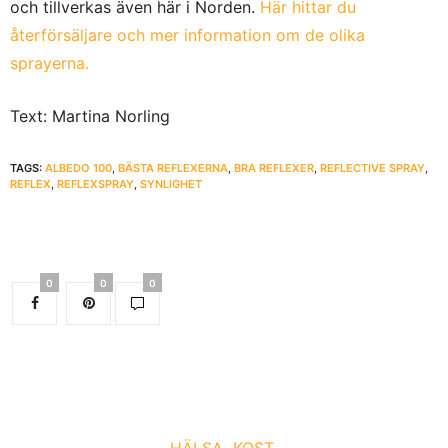
och tillverkas även här i Norden.
Här hittar du
återförsäljare och mer information om de olika
sprayerna.
Text: Martina Norling
TAGS:
ALBEDO 100
,
BÄSTA REFLEXERNA
,
BRA REFLEXER
,
REFLECTIVE SPRAY
,
REFLEX
,
REFLEXSPRAY
,
SYNLIGHET
0
0
0
HÄLSA
KOST