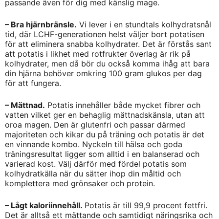
passande även för dig med känslig mage.
– Bra hjärnbränsle.
Vi lever i en stundtals kolhydratsnål
tid, där LCHF-generationen helst väljer bort potatisen
för att eliminera snabba kolhydrater. Det är förstås sant
att potatis i likhet med rotfrukter överlag är rik på
kolhydrater, men då bör du också komma ihåg att bara
din hjärna behöver omkring 100 gram glukos per dag
för att fungera.
– Mättnad.
Potatis innehåller både mycket fibrer och
vatten vilket ger en behaglig mättnadskänsla, utan att
oroa magen. Den är glutenfri och passar därmed
majoriteten och kikar du på träning och potatis är det
en vinnande kombo. Nyckeln till hälsa och goda
träningsresultat ligger som alltid i en balanserad och
varierad kost. Välj därför med fördel potatis som
kolhydratkälla när du sätter ihop din måltid och
komplettera med grönsaker och protein.
– Lågt kaloriinnehåll.
Potatis är till 99,9 procent fettfri.
Det är alltså ett mättande och samtidigt näringsrika och