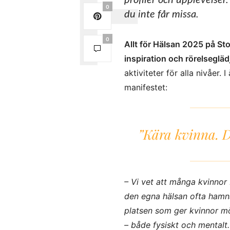
profiler och upplevelser
0
du inte får missa.
0
Allt för Hälsan 2025 på S
inspiration och rörelsegläd
aktiviteter för alla nivåer
manifestet:
”Kära kvinna. De
– Vi vet att många kvinno
den egna hälsan ofta hamnar
platsen som ger kvinnor mö
– både fysiskt och mentalt. 