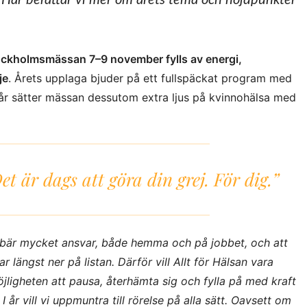
. Här berättar vi mer om årets tema och höjdpunkter
tockholmsmässan 7–9 november fylls av energi,
je
. Årets upplaga bjuder på ett fullspäckat program med
. I år sätter mässan dessutom extra ljus på kvinnohälsa med
t är dags att göra din grej. För dig.”
r bär mycket ansvar, både hemma och på jobbet, och att
 längst ner på listan. Därför vill Allt för Hälsan vara
jligheten att pausa, återhämta sig och fylla på med kraft
I år vill vi uppmuntra till rörelse på alla sätt. Oavsett om