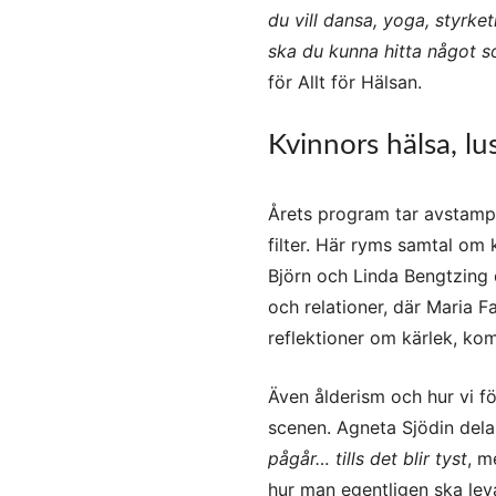
du vill dansa, yoga, styrket
ska du kunna hitta något s
för Allt för Hälsan.
Kvinnors hälsa, lu
Årets program tar avstamp i
filter. Här ryms samtal om
Björn och Linda Bengtzing 
och relationer, där Maria Fa
reflektioner om kärlek, ko
Även ålderism och hur vi förh
scenen. Agneta Sjödin dela
pågår… tills det blir tyst
, m
hur man egentligen ska lev