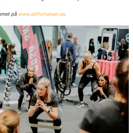
ammet på
www.alltforhalsan.se
.