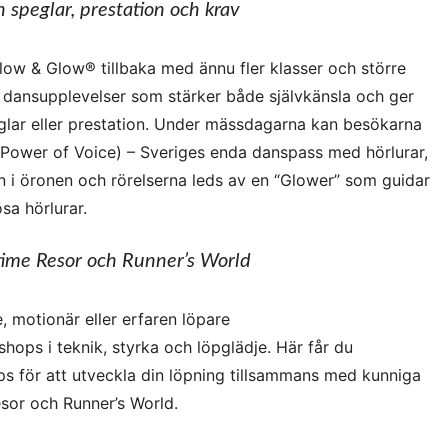
speglar, prestation och krav
Flow & Glow® tillbaka med ännu fler klasser och större
ll dansupplevelser som stärker både självkänsla och ger
peglar eller prestation. Under mässdagarna kan besökarna
Power of Voice) – Sveriges enda danspass med hörlurar,
in i öronen och rörelserna leds av en “Glower” som guidar
sa hörlurar.
time Resor och Runner’s World
, motionär eller erfaren löpare
hops i teknik, styrka och löpglädje. Här får du
ips för att utveckla din löpning tillsammans med kunniga
sor och Runner’s World.