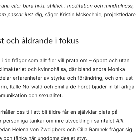
räna eller bara hitta stillhet i meditation och mindfulness,
om passar just dig,
säger Kristin McKechnie, projektledare
st och åldrande i fokus
 de frågor som allt fler vill prata om – öppet och utan
 klimakteriet och kvinnohälsa, där bland andra Monika
delar erfarenheter av styrka och förändring, och om lust
rm, Kalle Norwald och Emilia de Poret bjuder in till ärliga
mmunikation och sexualitet.
åller oss till att bli äldre får en självklar plats på
r personliga tankar om inre utveckling i samtalet
Allt
edan Helena von Zweigberk och Cilla Ramnek frågar sig
a och tänka när ungdomsidealet styr.