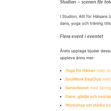
Studion – scenen för tot
I Studion, Allt för Hälsans
dans, yoga och träning til
Flera event i eventet
Årets upplaga bjuder dessu
uppleva ännu mer:
Yoga för Hälsan
med Jos
SoulWork DayClub
med 
Seniorboost
med Spring
Dans, glädje och nostal
Workshop om starka och 