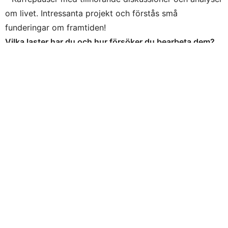
om livet. Intressanta projekt och förstås små
funderingar om framtiden!
Vilka laster har du och hur försöker du bearbeta dem?
– Jag är nog både tränings- och arbetsnarkoman – det
är mina största laster. Just nu är dock dessa saker
oerhört fördelaktiga för mig i mitt liv, så för tillfället
försöker jag inte bearbeta dem det minsta. Jag är nog
också koffeinmisbrukare
och om jag tänker på det så borde jag nog jobba
hårdare på att minska antalet koppar kaffe…
Text. Roger Folkhage Foto: heidiandersson.com
Heidi Andersson
Ålder: 29 år
Bor: Storuman