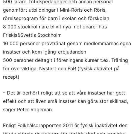
500 lärare, fritidspedagoger och annan personal
genomfört utbildningar i Mini-Röris och Röris,
rörelseprogram för barn i skolan och förskolan
8 000 stockholmare blivit nya motionärer hos
Friskis&Svettis Stockholm
10 000 personer provtränat genom medlemmarnas egna
insatser och kom igång-erbjudanden
500 personer deltagit i föreningens kurser t.ex. Träning
för överviktiga, Nystart och FaR (fysisk aktivitet på
recept)
– Det är oerhört roligt att se att våra insatser har gett
effekt och att även små insatser kan göra stor skillnad,
säger Peter Rogeman.
Enligt Folkhälsorapporten 2011 är fysisk inaktivitet den
fjärde största riskfaktorn för förtida död och kroniska