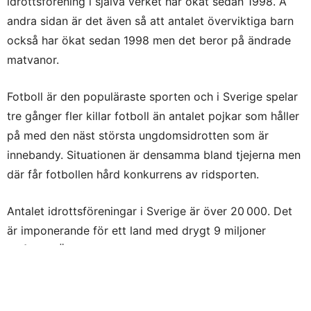
idrottsförening i själva verket har ökat sedan 1998. Å
andra sidan är det även så att antalet överviktiga barn
också har ökat sedan 1998 men det beror på ändrade
matvanor.
Fotboll är den populäraste sporten och i Sverige spelar
tre gånger fler killar fotboll än antalet pojkar som håller
på med den näst största ungdomsidrotten som är
innebandy. Situationen är densamma bland tjejerna men
där får fotbollen hård konkurrens av ridsporten.
Antalet idrottsföreningar i Sverige är över 20 000. Det
är imponerande för ett land med drygt 9 miljoner
invånare. Ökningen har varit kraftig och som jämförelse
kan sägas att i början av 1960-talet fanns knappt 10
000 idrottsföreningar i landet.