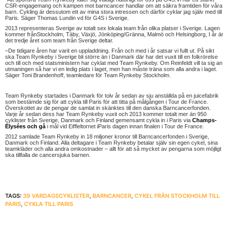
CSR-engagemang och kampen mot barncancer handlar om att säkra framtiden för våra
barn. Cykling är dessutom ett av mina stora intressen och därför cyklar jag själv med till
Paris. Säger Thomas Lundin vd för G4S i Sverige.
2013 representeras Sverige av totalt sex lokala team från olika platser i Sverige. Lagen
kommer frånStockholm, Täby, Växjö, Jönköping/Gränna, Malmö och Helsingborg, I år är
det tredje året som team från Sverige deltar.
–De tidigare åren har varit en uppladdning. Från och med i år satsar vi fullt ut. På sikt
ska Team Rynkeby i Sverige bli större än i Danmark där har det vuxit till en folkrörelse
och till och med statsministern har cyklat med Team Rynkeby. Om Reinfeldt vill ta sig an
utmaningen så har vi en ledig plats i laget, men han måste träna som alla andra i laget.
Säger Toni Brandenhoff, teamledare för Team Rynkeby Stockholm.
Team Rynkeby startades i Danmark för tolv år sedan av sju anställda på en juicefabrik
som bestämde sig för att cykla till Paris för att titta på målgången i Tour de France.
Överskottet av de pengar de samlat in skänktes till den danska Barncancerfonden.
Varje år sedan dess har Team Rynkeby vuxit och 2013 kommer totalt mer än 950
cyklister från Sverige, Danmark och Finland gemensamt cykla in i Paris via
Champs-
Élysées och gå
i mål vid Eiffleltornet
i
Paris dagen innan finalen i Tour de France.
2012 samlade Team Rynkeby in 18 miljoner kronor till Barncancerfonden i Sverige,
Danmark och Finland. Alla deltagare i Team Rynkeby betalar själv sin egen cykel, sina
teamkläder och alla andra omkostnader – allt för att så mycket av pengarna som möjligt
ska tillfalla de cancersjuka barnen.
TAGS:
39 VARDAGSCYKLISTER
,
BARNCANCER
,
CYKEL FRÅN STOCKHOLM TILL
PARIS
,
CYKLA TILL PARIS