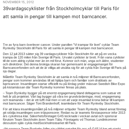
NOVEMBER 15, 2012
39vardagscyklister från Stockholmcyklar till Paris för
att samla in pengar till kampen mot barncancer.
Tre av fyra barn överlever cancer. Under parollen ”Vi trampar för livet” cyklar Team
Rynkeby Stockholm till Paris för att samla in pengar till kampen mot barncancer.
Den 12 juli 2013 sätter sig 39 vardagscyklister från Stockholm för att på en vecka
trampa de 120 milen från Sverige till Paris. Urvalet cyklister är brett. Från vana cyklister
till de som aldrig cyklat mer än en mil förut. Kvinnor och män, unga och äldre, studenter
och direktörer. Det denna brokiga skaran har gemensamt är engagemanget för
Barncancerfonden och att de är villiga att utsätta sig för att cykla från Sverige till Paris på
sju dagar.
Måletför Team Rynkeby Stockholm är att samla in två miljoner till Barncancerfonden,
pengar som kommer användas till att hjälpa barn och familjer som drabbats av
barncancer. Insamlingen startar officiellt nu på lördag under mässan Swedish Bike Expo
på kistamässan där Team Rynkeby kommer finnas på plats.
– Team Rynkeby bygger på ett enormt engagemang bland deltagarna som satsar ett
helt år på projektet. Vårt lag bygger på våra tre grundvärderingar, mod, engagemang
och teamanda – det är ett tufft mål men vi vet att varje insamlad krona bidrar till kampen
mot barncancer. Säger Toni Brandenhoff, teamledare för Team Rynkeby Stockholm.
För att klara insamlingsmålet på två miljoner erbjuder Team Rynkeby bland annat företag
att stödja insamlingen som tröjsponsorer. Redan nu är teamets förstasponsor infor 2013
års cykelresa klar. Säkerhetsföretaget G4S tecknade i veckan avtal och sponsrar
förutom Team Stockholm även Team Täby. Företagets vd Thomas Lundinkommer
dessutom själv cykla medSockholmsteamet till Paris.
-Att sponsra Team Rynkeby faller sig väldigt naturligt för oss på G4S.Vi har ett starkt