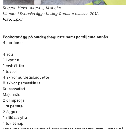
Recept: Helen Alterius, Vaxholm.
Vinnare i Svenska äggs tävling Godaste mackan 2012.
Foto: Lipkin
Pocherat ägg på surdegsbaguette samt persiljemajonnäs
4 portioner
4 ägg
1 l vatten
1 msk ättika
1 tsk salt
4 skivor surdegsbaguette
8 skivor parmaskinka
Romansallad
Majonnäs
2 dl rapsolja
1 dl persilja
2 äggulor
1 vitlöksklyfta
1 tsk senap