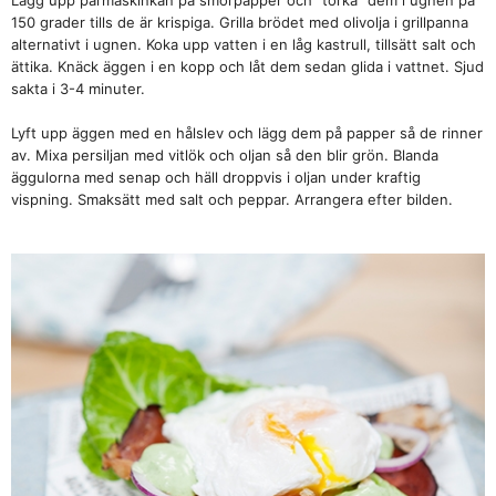
Lägg upp parmaskinkan på smörpapper och ”torka” dem i ugnen på
150 grader tills de är krispiga. Grilla brödet med olivolja i grillpanna
alternativt i ugnen. Koka upp vatten i en låg kastrull, tillsätt salt och
ättika. Knäck äggen i en kopp och låt dem sedan glida i vattnet. Sjud
sakta i 3-4 minuter.
Lyft upp äggen med en hålslev och lägg dem på papper så de rinner
av. Mixa persiljan med vitlök och oljan så den blir grön. Blanda
äggulorna med senap och häll droppvis i oljan under kraftig
vispning. Smaksätt med salt och peppar. Arrangera efter bilden.