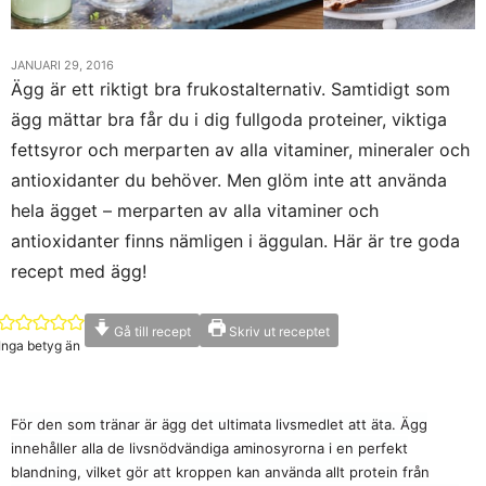
JANUARI 29, 2016
Ägg är ett riktigt bra frukostalternativ. Samtidigt som
ägg mättar bra får du i dig fullgoda proteiner, viktiga
fettsyror och merparten av alla vitaminer, mineraler och
antioxidanter du behöver. Men glöm inte att använda
hela ägget – merparten av alla vitaminer och
antioxidanter finns nämligen i äggulan. Här är tre goda
recept med ägg!
Gå till recept
Skriv ut receptet
Inga betyg än
För den som tränar är ägg det ultimata livsmedlet att äta. Ägg
innehåller alla de livsnödvändiga aminosyrorna i en perfekt
blandning, vilket gör att kroppen kan använda allt protein från