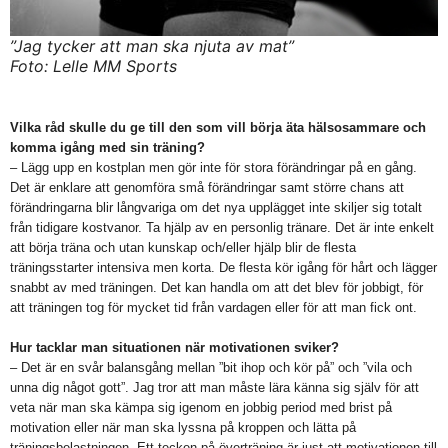
”Jag tycker att man ska njuta av mat”
Foto: Lelle MM Sports
Vilka råd skulle du ge till den som vill börja äta hälsosammare och
komma igång med sin träning?
– Lägg upp en kostplan men gör inte för stora förändringar på en gång.
Det är enklare att genomföra små förändringar samt större chans att
förändringarna blir långvariga om det nya upplägget inte skiljer sig totalt
från tidigare kostvanor. Ta hjälp av en personlig tränare. Det är inte enkelt
att börja träna och utan kunskap och/eller hjälp blir de flesta
träningsstarter intensiva men korta. De flesta kör igång för hårt och lägger
snabbt av med träningen. Det kan handla om att det blev för jobbigt, för
att träningen tog för mycket tid från vardagen eller för att man fick ont.
Hur tacklar man situationen när motivationen sviker?
– Det är en svår balansgång mellan ”bit ihop och kör på” och ”vila och
unna dig något gott”. Jag tror att man måste lära känna sig själv för att
veta när man ska kämpa sig igenom en jobbig period med brist på
motivation eller när man ska lyssna på kroppen och lätta på
träningsbelastningen. Ett tecken på överträning är just att motivationen till