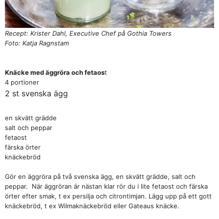
Recept: Krister Dahl, Executive Chef på Gothia Towers
Foto: Katja Ragnstam
Knäcke med äggröra och fetaos
t
4 portioner
2 st svenska ägg
en skvätt grädde
salt och peppar
fetaost
färska örter
knäckebröd
Gör en äggröra på två svenska ägg, en skvätt grädde, salt och
peppar. När äggröran är nästan klar rör du i lite fetaost och färska
örter efter smak, t ex persilja och citrontimjan. Lägg upp på ett gott
knäckebröd, t ex Wilmaknäckebröd eller Gateaus knäcke.