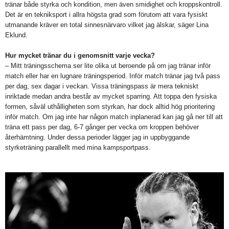
tränar både styrka och kondition, men även smidighet och kroppskontroll.
Det är en tekniksport i allra högsta grad som förutom att vara fysiskt
utmanande kräver en total sinnesnärvaro vilket jag älskar, säger Lina
Eklund.
Hur mycket tränar du i genomsnitt varje vecka?
– Mitt träningsschema ser lite olika ut beroende på om jag tränar inför
match eller har en lugnare träningsperiod. Inför match tränar jag två pass
per dag, sex dagar i veckan. Vissa träningspass är mera tekniskt
inriktade medan andra består av mycket sparring. Att toppa den fysiska
formen, såväl uthålligheten som styrkan, har dock alltid hög prioritering
inför match. Om jag inte har någon match inplanerad kan jag gå ner till att
träna ett pass per dag, 6-7 gånger per vecka om kroppen behöver
återhämtning. Under dessa perioder lägger jag in uppbyggande
styrketräning parallellt med mina kampsportpass.