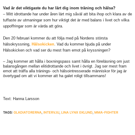
Vad är det viktigaste du har lärt dig inom träning och hälsa?
– Mitt idrottande har under åren lärt mig såväl att bita ihop och klara av de
tuffaste av utmaningar som hur viktigt det är med balans i livet och vilka
uppoffringar som är värda att göra.
Den 20 februari kommer du att följa med på Nordens största
hälsokryssning,
Hälsokicken
. Vad du kommer bjuda på under
Hälsokicken och vad ser du mest fram emot på kryssningen?
– Jag kommer att hålla i boxningspass samt hålla en föreläsning om just
balansgången mellan elitidrottande och livet i övrigt. Jag ser mest fram
emot att träffa alla tränings- och hälsointresserade människor för jag är
övertygad om att vi kommer att ha galet roligt tillsammans!
Text: Hanna Larsson
TAGS:
GLADIATORERNA
,
INTERVJU
,
LINA LYNX EKLUND
,
MMA-FIGHTER