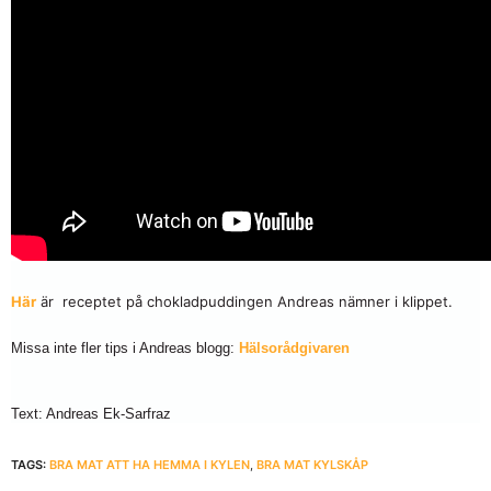
Här
är receptet på chokladpuddingen Andreas nämner i klippet.
Missa inte fler tips i Andreas blogg:
Hälsorådgivaren
Text: Andreas Ek-Sarfraz
TAGS:
BRA MAT ATT HA HEMMA I KYLEN
,
BRA MAT KYLSKÅP