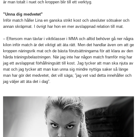
är man totalt i nuet och kroppen blir till ett verktyg.
”Unna dig medvetet”
Inför match håller Lina en ganska strikt kost och utesluter sötsaker och
annan skräpmat. I övrigt har hon en mer avslappnad relation till mat.
– Eftersom man tävlar i viktklasser i MMA och alltid behöver gå ner några
kilon inför match är det viktigt att äta rätt. Men det handlar även om att ge
kroppen näringsrik mat och de bästa förutsättningarna för att klara av den
hårda träningsbelastningen. När jag inte har någon match framför mig har
jag ett avslappnat förhållningsätt till kost. Jag tycker att man ska njuta av
mat och jag tycker att man kan unna sig mindre nyttiga saker så länge
man har gör det medvetet, det vill säga; ”jag vet vad detta innehåller och
jag väljer att äta det i dag”.