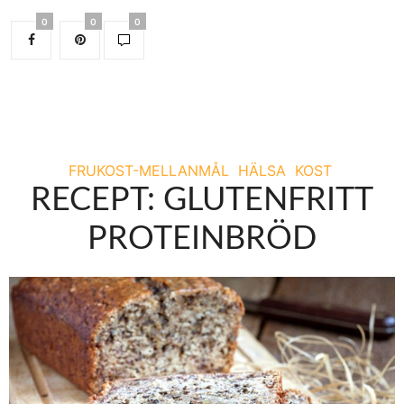
0
0
0
FRUKOST-MELLANMÅL
HÄLSA
KOST
RECEPT: GLUTENFRITT
PROTEINBRÖD