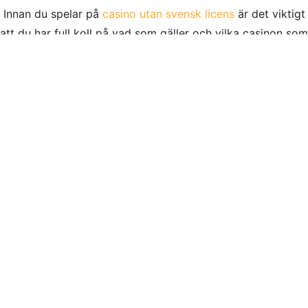
Innan du spelar på
casino utan svensk licens
är det viktigt
att du har full koll på vad som gäller och vilka casinon som
är bäst.
KONTAKTINFORMATION
Tulegatan 24, 113 53 Stockholm
Telefon: 08-122 01 457
Växel: 08-441 00 10
E-post:
info@sporthalsa.se
VI SOM JOBBAR PÅ SPORTHÄLSA