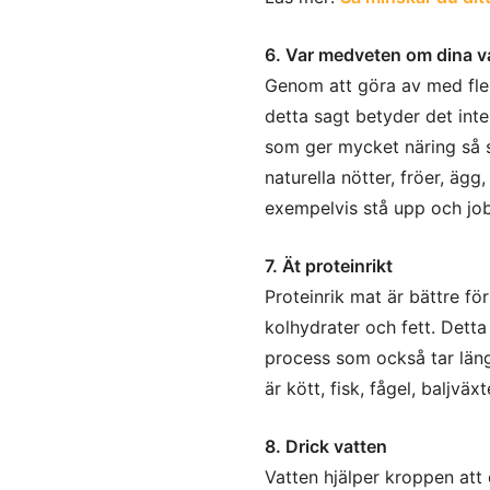
6. Var medveten om dina v
Genom att göra av med fler 
detta sagt betyder det inte
som ger mycket näring så so
naturella nötter, fröer, ägg
exempelvis stå upp och jo
7. Ät proteinrikt
Proteinrik mat är bättre f
kolhydrater och fett. Dett
process som också tar längr
är kött, fisk, fågel, baljvä
8. Drick vatten
Vatten hjälper kroppen att