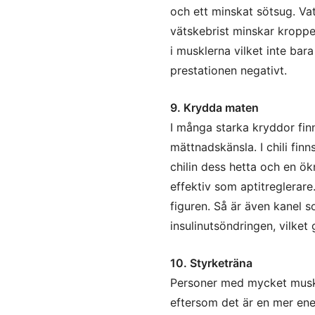
och ett minskat sötsug. Vat
vätskebrist minskar kroppen
i musklerna vilket inte bar
prestationen negativt.
9. Krydda maten
I många starka kryddor fin
mättnadskänsla. I chili fi
chilin dess hetta och en ö
effektiv som aptitreglerare
figuren. Så är även kanel 
insulinutsöndringen, vilket
10. Styrketräna
Personer med mycket muskl
eftersom det är en mer en