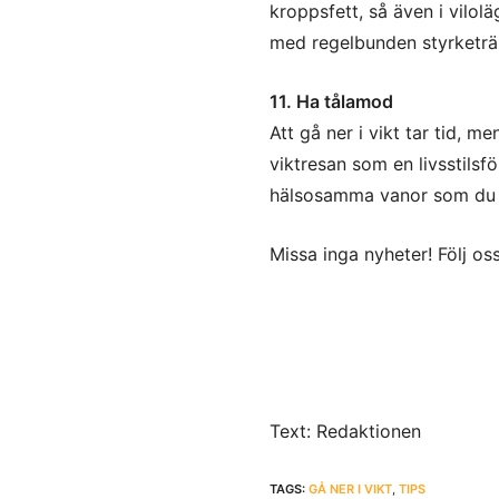
kroppsfett, så även i vilol
med regelbunden styrketrä
11. Ha tålamod
Att gå ner i vikt tar tid, me
viktresan som en livsstilsf
hälsosamma vanor som du vil
Missa inga nyheter! Följ o
Text: Redaktionen
TAGS:
GÅ NER I VIKT
,
TIPS