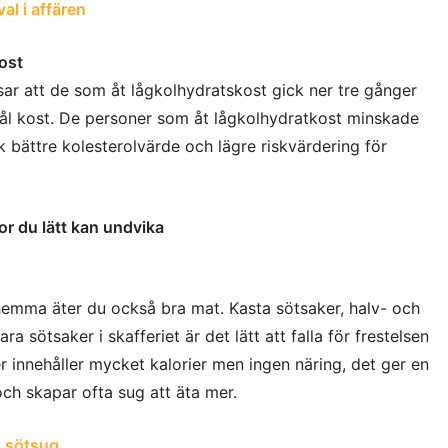
al i affären
ost
sar att de som åt lågkolhydratskost gick ner tre gånger
ål kost. De personer som åt lågkolhydratkost minskade
k bättre kolesterolvärde och lägre riskvärdering för
or du lätt kan undvika
hemma äter du också bra mat. Kasta sötsaker, halv- och
ra sötsaker i skafferiet är det lätt att falla för frestelsen
r innehåller mycket kalorier men ingen näring, det ger en
ch skapar ofta sug att äta mer.
t sötsug