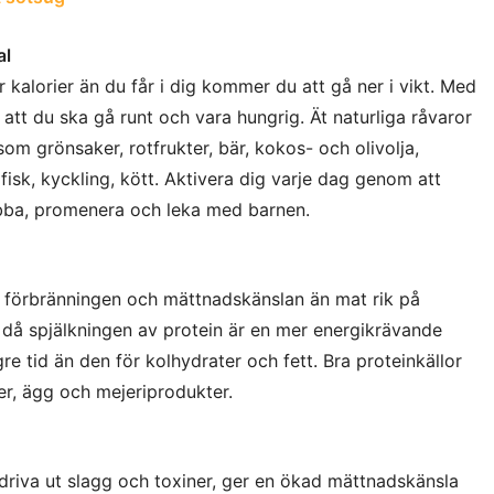
al
kalorier än du får i dig kommer du att gå ner i vikt. Med
 att du ska gå runt och vara hungrig. Ät naturliga råvaror
m grönsaker, rotfrukter, bär, kokos- och olivolja,
, fisk, kyckling, kött. Aktivera dig varje dag genom att
bba, promenera och leka med barnen.
ör förbränningen och mättnadskänslan än mat rik på
a då spjälkningen av protein är en mer energikrävande
e tid än den för kolhydrater och fett. Bra proteinkällor
xter, ägg och mejeriprodukter.
 driva ut slagg och toxiner, ger en ökad mättnadskänsla