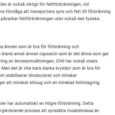
ten är också viktigt för fettförbränningen, vid
s förmåga att transportera syre och fett till förbränning
a påverkar fettförbränningen utan också den fysiska
ns ämnen som är bra för förbränning och
nns bland annat ämnet capsaicin som är det ämne som ger
kning av ämnesomsättningen. Chili har också visats
. Men det är inte bara starka kryddor som är bra för
som stabiliserar blodsockret och minskar
 ger ett minskat sötsug och en minskad fettinlagring.
er har automatiskt en högre förbränning. Detta
ergikrävande process att syresätta muskelmassa än