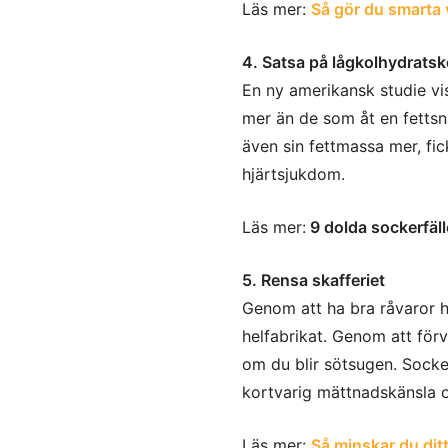
Läs mer:
Så gör du smarta v
4. Satsa på lågkolhydratsk
En ny amerikansk studie vi
mer än de som åt en fettsn
även sin fettmassa mer, fic
hjärtsjukdom.
Läs mer:
9 dolda sockerfäll
5. Rensa skafferiet
Genom att ha bra råvaror 
helfabrikat. Genom att förva
om du blir sötsugen. Socke
kortvarig mättnadskänsla o
Läs mer:
Så minskar du dit