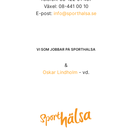
Växel: 08-441 00 10
E-post:
info@sporthalsa.se
VI SOM JOBBAR PÅ SPORTHÄLSA
&
Oskar Lindholm
- vd.