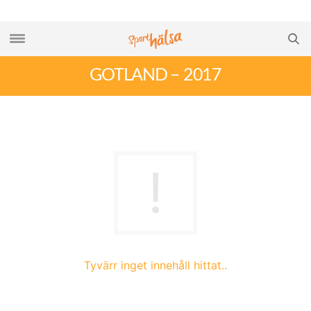
GOTLAND – 2017
Tyvärr inget innehåll hittat..