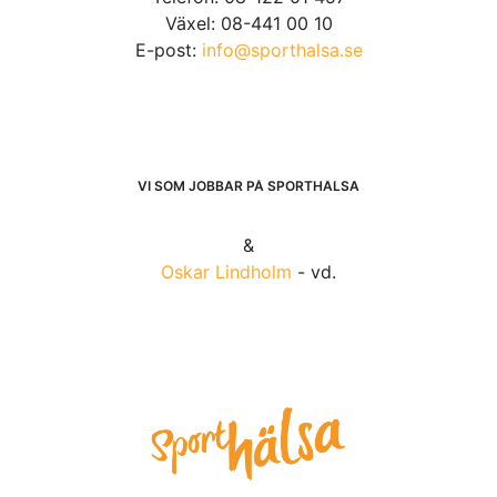
Växel: 08-441 00 10
E-post:
info@sporthalsa.se
VI SOM JOBBAR PÅ SPORTHÄLSA
&
Oskar Lindholm
- vd.