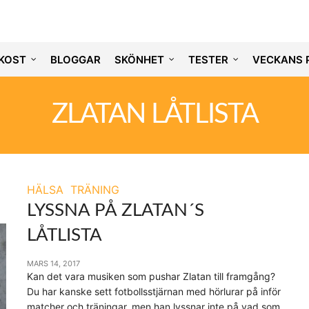
KOST
BLOGGAR
SKÖNHET
TESTER
VECKANS 
ZLATAN LÅTLISTA
HÄLSA
TRÄNING
LYSSNA PÅ ZLATAN´S
LÅTLISTA
MARS 14, 2017
Kan det vara musiken som pushar Zlatan till framgång?
Du har kanske sett fotbollsstjärnan med hörlurar på inför
matcher och träningar, men han lyssnar inte på vad som