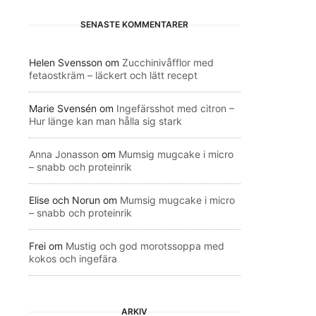
SENASTE KOMMENTARER
Helen Svensson
om
Zucchinivåfflor med
fetaostkräm – läckert och lätt recept
Marie Svensén
om
Ingefärsshot med citron –
Hur länge kan man hålla sig stark
Anna Jonasson
om
Mumsig mugcake i micro
– snabb och proteinrik
Elise och Norun
om
Mumsig mugcake i micro
– snabb och proteinrik
Frei
om
Mustig och god morotssoppa med
kokos och ingefära
ARKIV