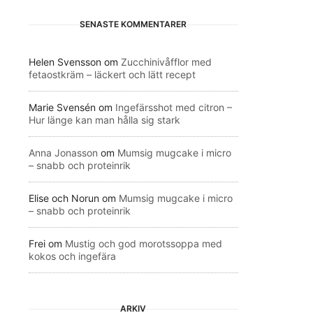
SENASTE KOMMENTARER
Helen Svensson
om
Zucchinivåfflor med
fetaostkräm – läckert och lätt recept
Marie Svensén
om
Ingefärsshot med citron –
Hur länge kan man hålla sig stark
Anna Jonasson
om
Mumsig mugcake i micro
– snabb och proteinrik
Elise och Norun
om
Mumsig mugcake i micro
– snabb och proteinrik
Frei
om
Mustig och god morotssoppa med
kokos och ingefära
ARKIV