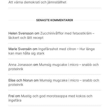
Att värna demokrati och jämnställhet
SENASTE KOMMENTARER
Helen Svensson
om
Zucchinivåfflor med fetaostkräm –
läckert och lätt recept
Marie Svensén
om
Ingefärsshot med citron – Hur länge
kan man hålla sig stark
Anna Jonasson
om
Mumsig mugcake i micro – snabb och
proteinrik
Elise och Norun
om
Mumsig mugcake i micro – snabb och
proteinrik
Frei
om
Mustig och god morotssoppa med kokos och
ingefära