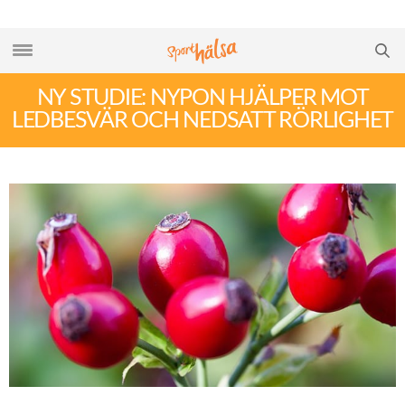
NY STUDIE: NYPON HJÄLPER MOT
LEDBESVÄR OCH NEDSATT RÖRLIGHET