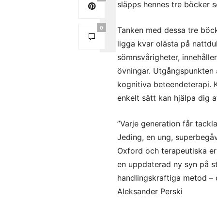
släpps hennes tre böcker s
0
Tanken med dessa tre böcke
ligga kvar olästa på nattd
sömnsvårigheter, innehålle
övningar. Utgångspunkten ä
kognitiva beteendeterapi. 
enkelt sätt kan hjälpa dig a
”Varje generation får tackl
Jeding, en ung, superbegå
Oxford och terapeutiska er
en uppdaterad ny syn på s
handlingskraftiga metod – d
Aleksander Perski