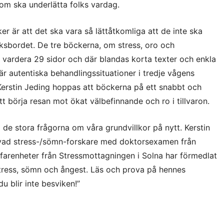
om ska underlätta folks vardag.
r är att det ska vara så lättåtkomliga att de inte ska
uksbordet. De tre böckerna, om stress, oro och
r vardera 29 sidor och där blandas korta texter och enkla
r autentiska behandlingssituationer i tredje vågens
Kerstin Jeding hoppas att böckerna på ett snabbt och
tt börja resan mot ökat välbefinnande och ro i tillvaron.
a de stora frågorna om våra grundvillkor på nytt. Kerstin
vad stress-/sömn-forskare med doktorsexamen från
farenheter från Stressmottagningen i Solna har förmedlat
tress, sömn och ångest. Läs och prova på hennes
u blir inte besviken!”