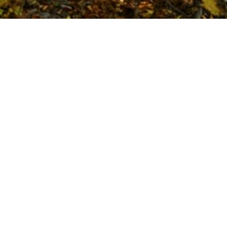
t av augusti var ovanligt kall i store delar av Sverige.
 höst redan i slutet av augusti och i norra Sverige har man
ere i Stockholmstrakten var slutet av augusti kall,
yliga, men friska, höstluften ser ut att fortsätta nu i
t tre grader under dygnsmedeltemperaturen. Visby har
ksom Sundsvall, Östersund och Umeå, säger Anna
MHI till Dagens Nyheter.
l, åtminstone i södra delarna av Sverige.
mmer att ha fortsatt kallare än normalt de närmaste
orrland mer normala temperaturer, säger Anna