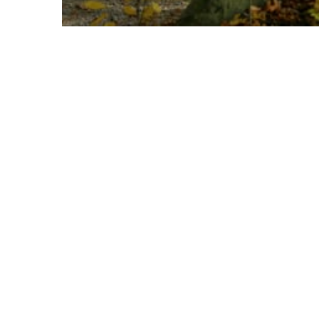
SEPTEMBER 7, 2010
0
Hösten kom tidigt och slute
0
I delar av Sverige blev det
redan fått känna på snön. N
0
kallare än vanligt och den k
september.
– I Stockholm har det vari
haft två grader kallare li
Österman, meteorolog på S
Kylan fortsätter ett tag til
– Götaland och Svealand ko
fem dygnen. Däremot får N